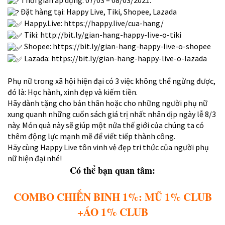
Thời gian áp dụng: 07/03 – 08/03/2021.
Đặt hàng tại: Happy Live, Tiki, Shopee, Lazada
Happy.Live:
https://happy.live/cua-hang/
Tiki:
http://bit.ly/gian-hang-happy-live-o-tiki
Shopee:
https://bit.ly/gian-hang-happy-live-o-shopee
Lazada:
https://bit.ly/gian-hang-happy-live-o-lazada
Phụ nữ trong xã hội hiện đại có 3 việc không thể ngừng được,
đó là: Học hành, xinh đẹp và kiếm tiền.
Hãy dành tặng cho bản thân hoặc cho những người phụ nữ
xung quanh những cuốn sách giá trị nhất nhân dịp ngày lễ 8/3
này. Món quà này sẽ giúp một nửa thế giới của chúng ta có
thêm động lực mạnh mẽ để viết tiếp thành công.
Hãy cùng Happy Live tôn vinh vẻ đẹp tri thức của người phụ
nữ hiện đại nhé!
Có thể bạn quan tâm:
COMBO CHIẾN BINH 1%: MŨ 1% CLUB
+ÁO 1% CLUB