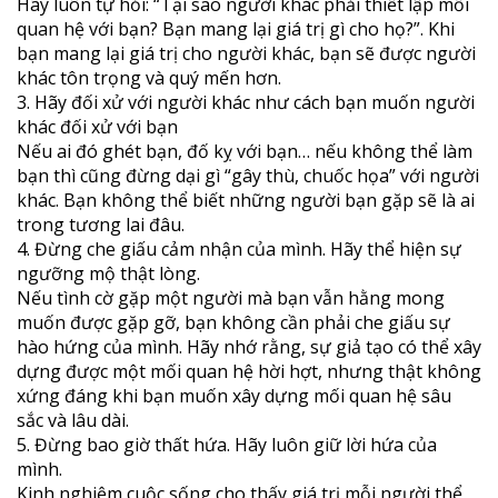
Hãy luôn tự hỏi: “Tại sao người khác phải thiết lập mối
quan hệ với bạn? Bạn mang lại giá trị gì cho họ?”. Khi
bạn mang lại giá trị cho người khác, bạn sẽ được người
khác tôn trọng và quý mến hơn.
3. Hãy đối xử với người khác như cách bạn muốn người
khác đối xử với bạn
Nếu ai đó ghét bạn, đố kỵ với bạn… nếu không thể làm
bạn thì cũng đừng dại gì “gây thù, chuốc họa” với người
khác. Bạn không thể biết những người bạn gặp sẽ là ai
trong tương lai đâu.
4. Đừng che giấu cảm nhận của mình. Hãy thể hiện sự
ngưỡng mộ thật lòng.
Nếu tình cờ gặp một người mà bạn vẫn hằng mong
muốn được gặp gỡ, bạn không cần phải che giấu sự
hào hứng của mình. Hãy nhớ rằng, sự giả tạo có thể xây
dựng được một mối quan hệ hời hợt, nhưng thật không
xứng đáng khi bạn muốn xây dựng mối quan hệ sâu
sắc và lâu dài.
5. Đừng bao giờ thất hứa. Hãy luôn giữ lời hứa của
mình.
Kinh nghiệm cuộc sống cho thấy giá trị mỗi người thể