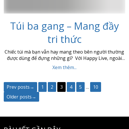
Túi ba gang – Mang đầy
tri thức
Chiếc túi mà bạn vẫn hay mang theo bên người thường
được dùng để đựng những gì? Với Happy Live, ngoài
những vật dụng cá nhân cần thiết thì CHIẾC TÚI BA
Xem thêm...
GANG (chất liệu canvas) này còn được dùng để MANG
TRI THỨC. Đó có thể là những cuốn sách về cách thức
hướng […]
Prev posts→
1
2
3
4
5
…
10
Older posts→