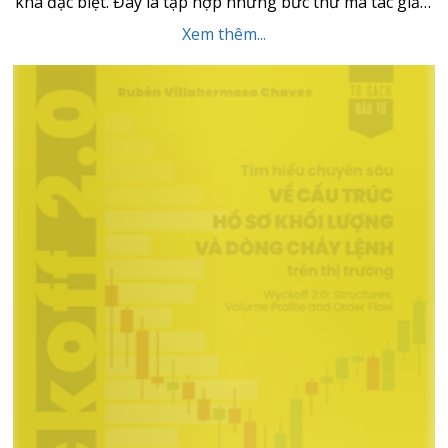
khá đặc biệt. Đây là tập hợp những bức thư mà tác giả J
L Collins gửi cho con gái của mình, gồm những lời
Xem thêm...
khuyên về tài chính cá nhân, tư duy đầu tư và làm giàu,
sau đó những bức thư này được […]