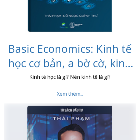
Basic Economics: Kinh tế
học cơ bản, a bờ cờ, kinh
tế học nhập môn cho nhà
Kinh tế học là gì? Nền kinh tế là gì?
đầu tư
Xem thêm...