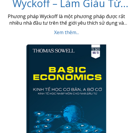
Wyckoff – Làm Giàu Từ
Chứng Khoán Bằng
Phương pháp Wyckoff là một phương pháp được rất
nhiều nhà đầu tư trên thế giới yêu thích sử dụng và
Phương Pháp VSA Chính
được chứng minh hiệu quả trong suốt gần 100 năm qua
Xem thêm...
trên thị trường tài chính thế giới. Bộ sách giao dịch
Gốc
theo Wyckoff – Làm giàu từ chứng khoán bằng phương
pháp VSA chính […]