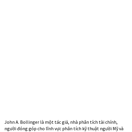
John A. Bollinger là một tác giả, nhà phân tích tài chính,
người đóng góp cho lĩnh vực phân tích kỹ thuật người Mỹ và
là nhà phát triển của Bollinger Bands.
John Bollinger luôn tập trung vào sự chồng chéo giữa phân
tích kỹ thuật và phân tích cơ bản, thay vì tập trung vào sự
khác biệt. Để thu hẹp khoảng cách giữa phân tích cơ bản và kỹ
thuật, Bollinger ủng hộ một cách tiếp cận mà ông gọi là
“Phân tích hợp lý”.