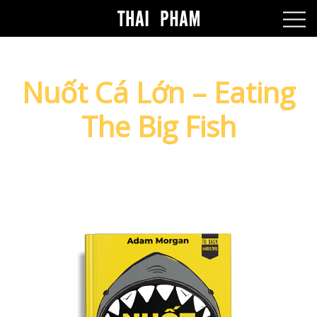
Nuốt Cá Lớn – Eating
The Big Fish