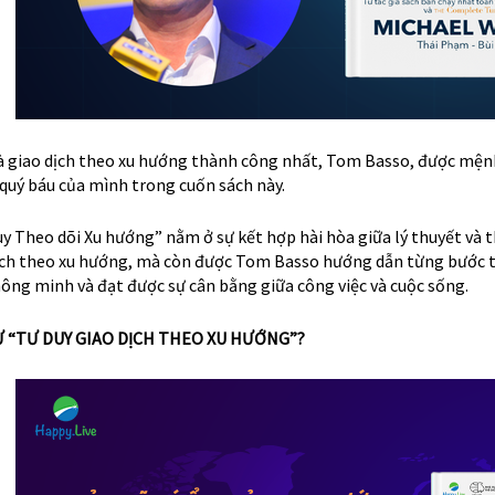
 giao dịch theo xu hướng thành công nhất, Tom Basso, được mệnh
 quý báu của mình trong cuốn sách này.
y Theo dõi Xu hướng” nằm ở sự kết hợp hài hòa giữa lý thuyết và t
ịch theo xu hướng, mà còn được Tom Basso hướng dẫn từng bước tr
hông minh và đạt được sự cân bằng giữa công việc và cuộc sống.
Ừ “TƯ DUY GIAO DỊCH THEO XU HƯỚNG”?