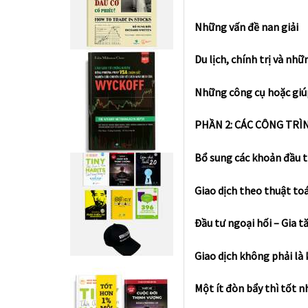
Những vấn đề nan giải
Du lịch, chính trị và nh
Những công cụ hoặc giú
PHẦN 2: CÁC CÔNG TRÌ
Bổ sung các khoản đầu t
Giao dịch theo thuật to
Đầu tư ngoại hối – Gia t
Giao dịch không phải là 
Một ít đòn bẩy thì tốt n