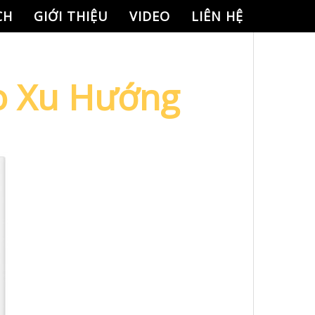
CH
GIỚI THIỆU
VIDEO
LIÊN HỆ
o Xu Hướng