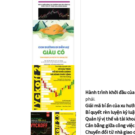
Hành trình khởi đầu của
phải.
Giải mã bí ẩn của xu hư
Bí quyết rèn luyện kỷ lu
Quản lý vị thế và tài kho
Cân bằng giữa công việc
Chuyển đổi từ nhà giao 