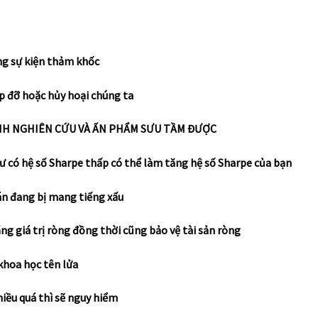
ững sự kiện thảm khốc
p đỡ hoặc hủy hoại chúng ta
NH NGHIÊN CỨU VÀ ẤN PHẨM SƯU TẦM ĐƯỢC
ư có hệ số Sharpe thấp có thể làm tăng hệ số Sharpe của bạn
án đang bị mang tiếng xấu
ăng giá trị ròng đồng thời cũng bảo vệ tài sản ròng
khoa học tên lửa
hiều quá thì sẽ nguy hiểm