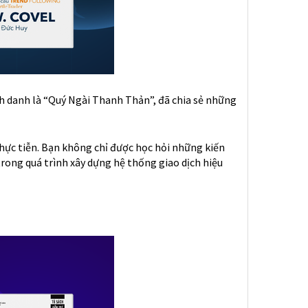
 danh là “Quý Ngài Thanh Thản”, đã chia sẻ những
hực tiễn. Bạn không chỉ được học hỏi những kiến
ong quá trình xây dựng hệ thống giao dịch hiệu