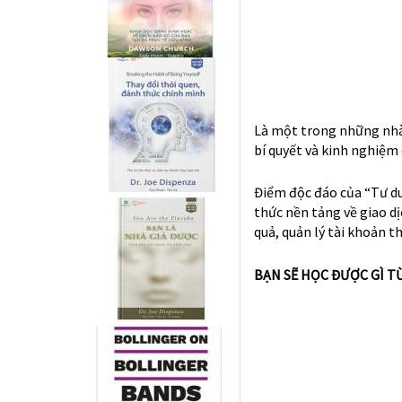
Là một trong những nhà
bí quyết và kinh nghiệm
Điểm độc đáo của “Tư du
thức nền tảng về giao d
quả, quản lý tài khoản t
BẠN SẼ HỌC ĐƯỢC GÌ T