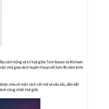
đầy cảm hứng và trí tuệ giữa Tom Basso và Michael
một nhà giao dịch huyền thoại với hơn 40 năm kinh
ược chia sẻ một cách cởi mở và sâu sắc, dẫn dắt
ành công nhất thế giới.