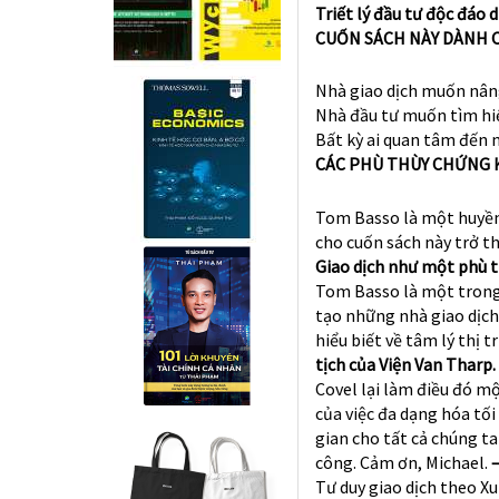
Triết lý đầu tư độc đáo 
CUỐN SÁCH NÀY DÀNH C
Nhà giao dịch muốn nâng
Nhà đầu tư muốn tìm hi
Bất kỳ ai quan tâm đến 
CÁC PHÙ THÙY CHỨNG K
Tom Basso là một huyền 
cho cuốn sách này trở t
Giao dịch như một phù 
Tom Basso là một trong 
tạo những nhà giao dịch
hiểu biết về tâm lý thị 
tịch của Viện Van Tharp.
Covel lại làm điều đó mộ
của việc đa dạng hóa tố
gian cho tất cả chúng t
công. Cảm ơn, Michael.
–
Tư duy giao dịch theo X