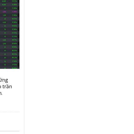
hứng
o trần
.