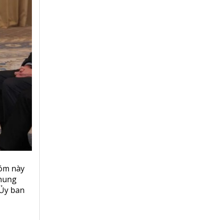
hóm này
khung
 Ủy ban