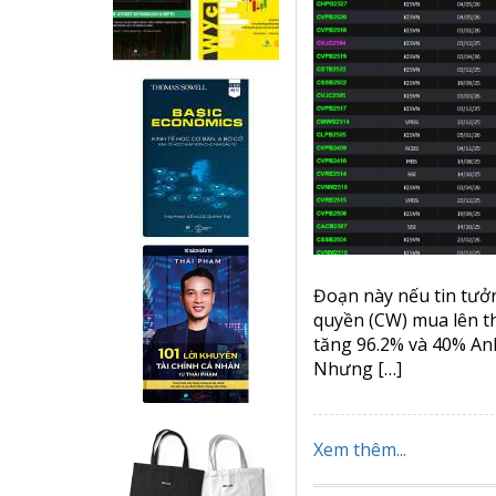
Đoạn này nếu tin tưở
quyền (CW) mua lên th
tăng 96.2% và 40% A
Nhưng […]
Xem thêm...