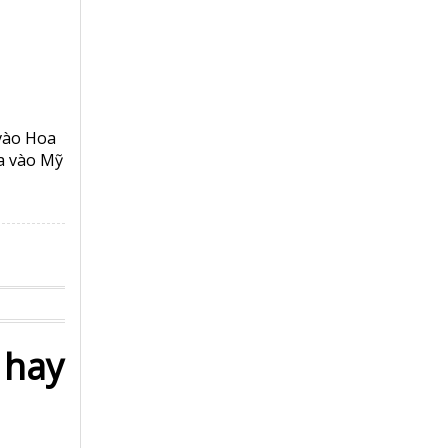
ME
n thương
gian diễn