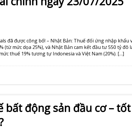
N TỚI THỎA THUẬN THUẾ 15%, PHỐ WALL TĂNG ĐIỂM, ME
ÓNG. Phố Wall hôm qua tiếp tục tăng điểm sau thỏa thuậ
là 15% sau mức dọa dẫm 25% của ông Trump. Và trong thời 