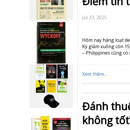
MỸ VÀ CHÂU ÂU TIẾ
STOCKS (PENNY) DẬY S
mại giữa Mỹ và Nhật 
ra phiên giao dịch […]