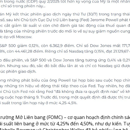
trường Mở Liên bang (FOMC) – cơ quan hoạch định chính sá
ãi suất liên bang ở mức từ 4,25% đến 4,50%, như dự kiến. Tu
 Michelle Bowman và Christopher Waller đã bỏ phiếu ủng hộ