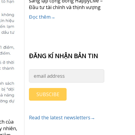
sáng lập cộng đồng HappyLive –
Đầu tư tài chính và thịnh vượng
Đọc thêm→
ĐĂNG KÍ NHẬN BẢN TIN
SUBSCIBE
Read the latest newsletters→
ch của
y nhiên,
 giảm