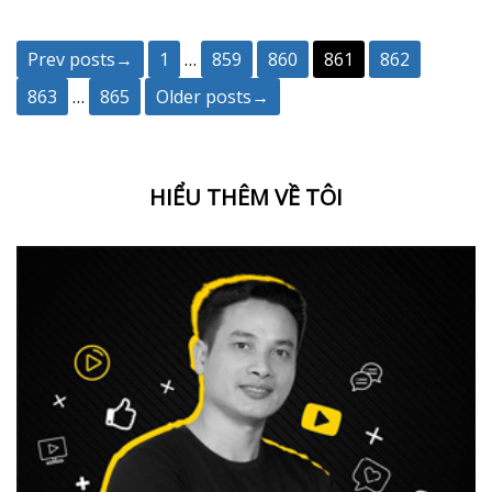
Prev posts→
1
…
859
860
861
862
863
…
865
Older posts→
HIỂU THÊM VỀ TÔI