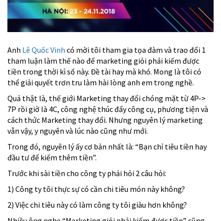
Anh
Lê Quốc Vinh
có mời tôi tham gia tọa đàm và trao đổi 1
tham luận làm thế nào để marketing giỏi phải kiếm được
tiền trong thời kì số này. Đề tài hay mà khó. Mong là tôi có
thể giải quyết trơn tru làm hài lòng anh em trong nghề.
Quả thật là, thế giới Marketing thay đổi chóng mặt từ 4P->
7P rồi giờ là 4C, công nghệ thúc đẩy công cụ, phương tiện và
cách thức Marketing thay đổi. Nhưng nguyên lý m
arketing
vẫn vậy, y nguyên và lúc nào cũng như mới.
Trong đó, nguyên lý ấy cơ bản nhất là: “Bạn chỉ tiêu tiền hay
đầu tư để kiếm thêm tiền”.
Trước khi sài tiền cho công ty phải hỏi 2 câu hỏi:
1) Công ty tôi thực sự có cần chi tiêu món này không?
2) Việc chi tiêu này có làm công ty tôi giàu hơn không?
Nhiều ông nghe “Marketing giỏi phải kiếm được tiền” cũng