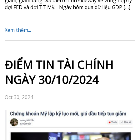
giảm, giảm tăng…và điều chỉnh sideway về vùng hợp lý
đợi FED và đợi TT Mỹ. Ngày hôm qua dữ liệu GDP […]
Xem thêm...
ĐIỂM TIN TÀI CHÍNH
NGÀY 30/10/2024
Oct 30, 2024