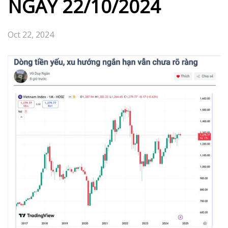
ĐIỂM TIN TÀI CHÍNH NHANH NGÀY 24/10/2024 Chào
buổi sáng các bạn, Chứng khoán Mỹ vẫn vậy, tăng
mạnh thì giờ giảm lại chút lấy đà tiếp đợi kết quả bầu cử
TT Mỹ 5/11 tới. Fed thì 80% trở lên hạ lãi suất ngày 8/11
tới rồi, nhất là sau khi ECB đã […]
Xem thêm...