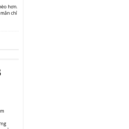
ến trong
Fed
vọng […]
23