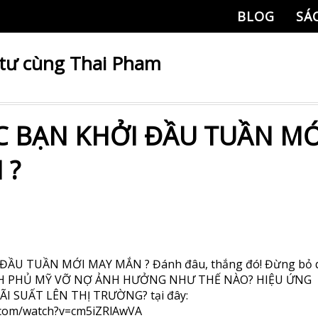
BLOG
SÁ
 tư cùng Thai Pham
C BẠN KHỞI ĐẦU TUẦN MỚ
 ?
ĐẦU TUẦN MỚI MAY MẮN ? Đánh đâu, thắng đó! Đừng bỏ 
NH PHỦ MỸ VỠ NỢ ẢNH HƯỞNG NHƯ THẾ NÀO? HIỆU ỨNG
I SUẤT LÊN THỊ TRƯỜNG? tại đây:
.com/watch?v=cm5iZRlAwVA