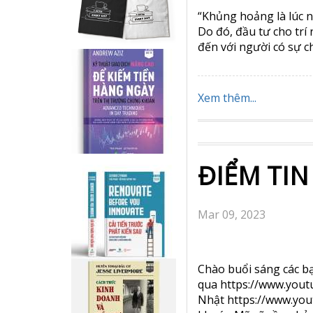
FED tăng lãi suất 0.2
6-9 tháng tới. Trong 
Jerome Powell nói rằn
Xem thêm...
ĐIỂM TIN