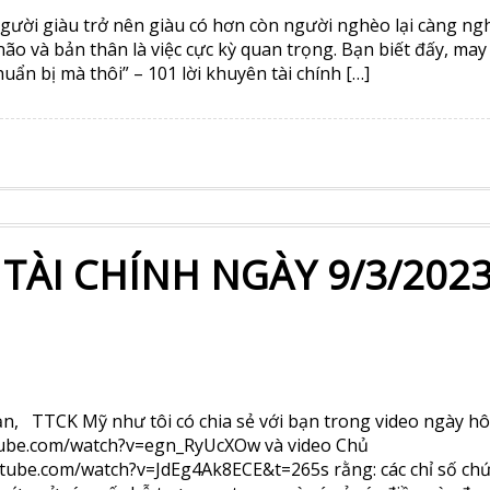
5% như dự kiến lên mức 5-5.25%, và sẽ ngừng tăng như dự ki
cuộc họp báo sau khi đưa ra quyết định chính sách, Chủ tịch 
g đây là “sự thay đổi lớn”, cho thấy rằng “Fed không còn kỳ 
 TÀI CHÍNH NGÀY 20/4/20