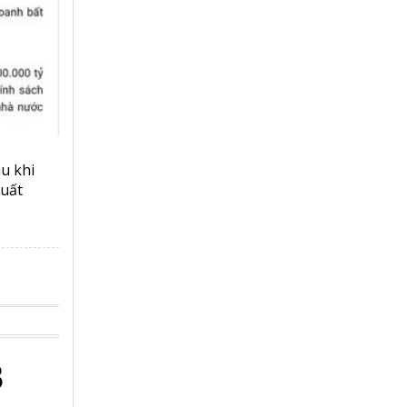
u khi
suất
3