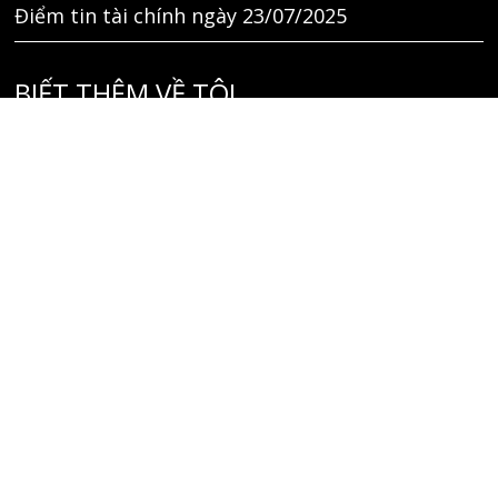
Điểm tin tài chính ngày 23/07/2025
BIẾT THÊM VỀ TÔI
Liên hệ
GIỚI THIỆU
TÌM KIẾM
THEO DÕI TÔI