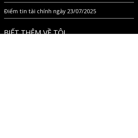
Điểm tin tài chính ngày 23/07/2025
BIẾT THÊM VỀ TÔI
Liên hệ
GIỚI THIỆU
TÌM KIẾM
THEO DÕI TÔI