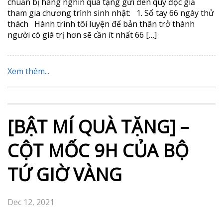
chuẩn bị hàng nghìn quà tặng gửi đến quý độc giả
tham gia chương trình sinh nhật: 1. Sổ tay 66 ngày thử
thách Hành trình tôi luyện để bản thân trở thành
người có giá trị hơn sẽ cần ít nhất 66 […]
Xem thêm...
[BẬT MÍ QUÀ TẶNG] –
CỘT MỐC 9H CỦA BỘ
TỨ GIỜ VÀNG
Dec 12, 2021