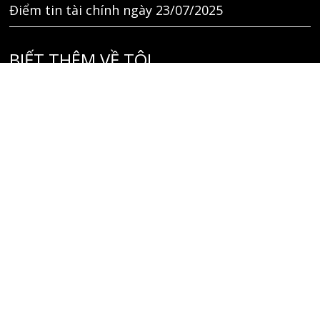
Điểm tin tài chính ngày 23/07/2025
BIẾT THÊM VỀ TÔI
Liên hệ
GIỚI THIỆU
TÌM KIẾM
THEO DÕI TÔI