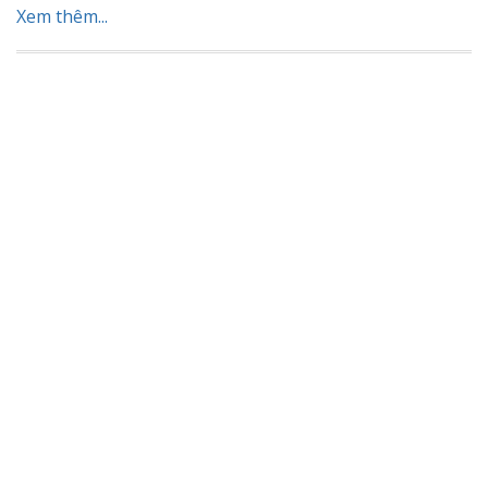
Xem thêm...
Posts navigation
Older posts
HIỂU THÊM VỀ TÔI