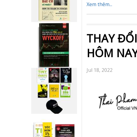
Xem thêm...
THAY ĐỔ
HÔM NA
Jul 18, 2022