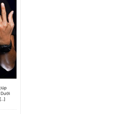
giúp
 Dưới
[…]