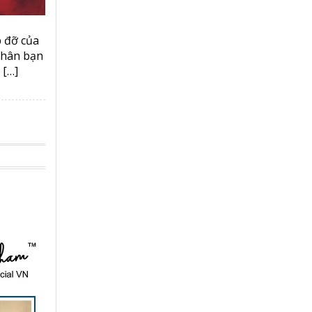
p đỡ của
thân bạn
 […]