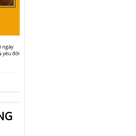
i ngày
% yêu đời
ÁNG