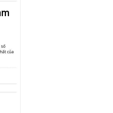
nam
 số
hất của