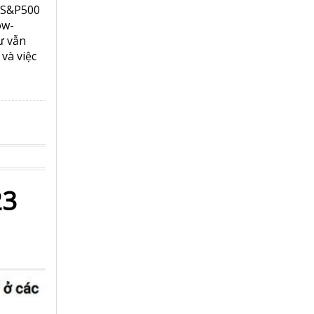
, S&P500
ow-
ư vẫn
và việc
23