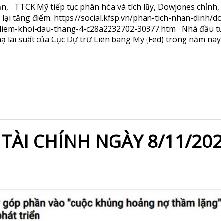
ạn, TTCK Mỹ tiếp tục phân hóa và tích lũy, Dowjones chỉnh
lại tăng điểm. https://social.kfsp.vn/phan-tich-nhan-dinh/d
diem-khoi-dau-thang-4-c28a2232702-30377.htm Nhà đầu t
hạ lãi suất của Cục Dự trữ Liên bang Mỹ (Fed) trong năm nay 
 TÀI CHÍNH NGÀY 8/11/20