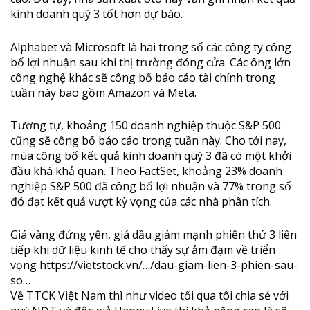
kinh doanh quý‎ 3 tốt hơn dự báo.
Alphabet và Microsoft là hai trong số các công ty công
bố lợi nhuận sau khi thị trường đóng cửa. Các ông lớn
công nghệ khác sẽ công bố báo cáo tài chính trong
tuần này bao gồm Amazon và Meta.
Tương tự, khoảng 150 doanh nghiệp thuộc S&P 500
cũng sẽ công bố báo cáo trong tuần này. Cho tới nay,
mùa công bố kết quả kinh doanh qu‎ý 3 đã có một khởi
đầu khá khả quan. Theo FactSet, khoảng 23% doanh
nghiệp S&P 500 đã công bố lợi nhuận và 77% trong số
đó đạt kết quả vượt kỳ vọng của các nhà phân tích.
Giá vàng đứng yên, giá dầu giảm mạnh phiên thứ 3 liên
tiếp khi dữ liệu kinh tế cho thấy sự ảm đạm về triển
vọng
https://vietstock.vn/…/dau-giam-lien-3-phien-sau-
so…
Về TTCK Việt Nam thì như video tối qua tôi chia sẻ với