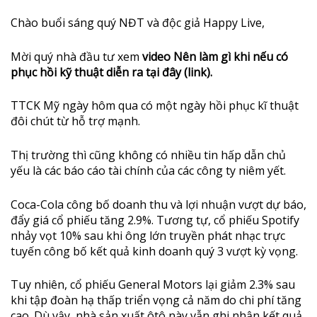
Chào buổi sáng quý NĐT và độc giả Happy Live,
Mời quý nhà đầu tư xem
video Nên làm gì khi nếu có
phục hồi kỹ thuật diễn ra
tại đây (link).
TTCK Mỹ ngày hôm qua có một ngày hồi phục kĩ thuật
đôi chút từ hỗ trợ mạnh.
Thị trường thì cũng không có nhiều tin hấp dẫn chủ
yếu là các báo cáo tài chính của các công ty niêm yết.
Coca-Cola công bố doanh thu và lợi nhuận vượt dự báo,
đẩy giá cổ phiếu tăng 2.9%. Tương tự, cổ phiếu Spotify
nhảy vọt 10% sau khi ông lớn truyền phát nhạc trực
tuyến công bố kết quả kinh doanh qu‎ý 3 vượt kỳ vọng.
Tuy nhiên, cổ phiếu General Motors lại giảm 2.3% sau
khi tập đoàn hạ thấp triển vọng cả năm do chi phí tăng
cao. Dù vậy, nhà sản xuất ôtô này vẫn ghi nhận kết quả