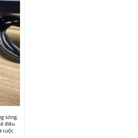
ng sóng.
sẽ điều
à cuộc