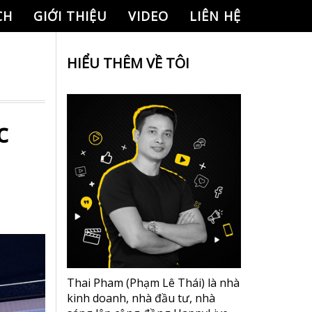
CH
GIỚI THIỆU
VIDEO
LIÊN HỆ
HIỂU THÊM VỀ TÔI
c
Thai Pham (Phạm Lê Thái) là nhà
kinh doanh, nhà đầu tư, nhà