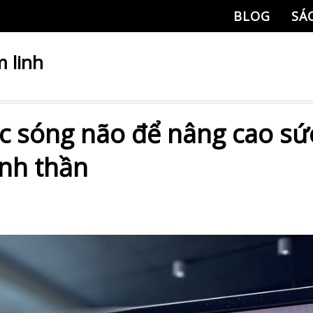
BLOG
SÁ
 linh
c sóng não để nâng cao sứ
inh thần