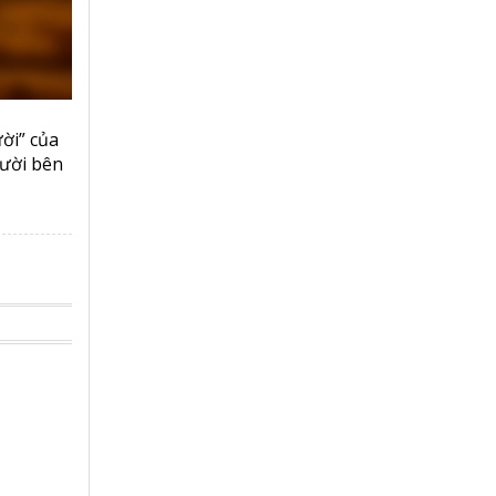
ười” của
gười bên