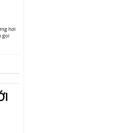
từng hơi
n gọi
ỚI