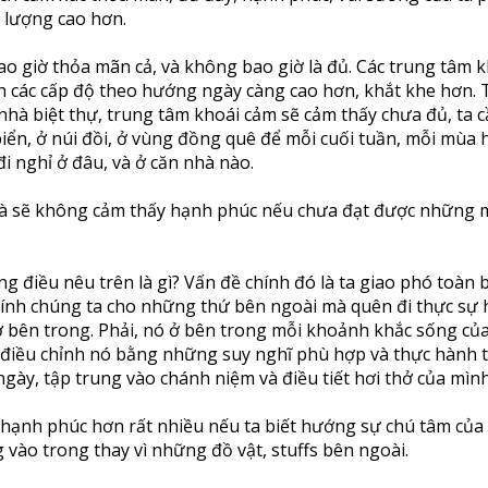
 lượng cao hơn.
ao giờ thỏa mãn cả, và không bao giờ là đủ. Các trung tâm 
nh các cấp độ theo hướng ngày càng cao hơn, khắt khe hơn. T
 nhà biệt thự, trung tâm khoái cảm sẽ cảm thấy chưa đủ, ta 
 biển, ở núi đồi, ở vùng đồng quê để mỗi cuối tuần, mỗi mùa 
đi nghỉ ở đâu, và ở căn nhà nào.
 và sẽ không cảm thấy hạnh phúc nếu chưa đạt được những 
ng điều nêu trên là gì? Vấn đề chính đó là ta giao phó toàn
hính chúng ta cho những thứ bên ngoài mà quên đi thực sự
ở bên trong. Phải, nó ở bên trong mỗi khoảnh khắc sống củ
ể điều chỉnh nó bằng những suy nghĩ phù hợp và thực hành 
ngày, tập trung vào chánh niệm và điều tiết hơi thở của mình
 hạnh phúc hơn rất nhiều nếu ta biết hướng sự chú tâm của
 vào trong thay vì những đồ vật, stuffs bên ngoài.