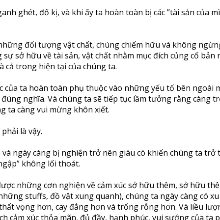
ganh ghét, đố kị, và khi ấy ta hoàn toàn bị các ”tài sản của m
 những đối tượng vật chất, chúng chiếm hữu và không ngừng
g sự sở hữu về tài sản, vật chất nhằm mục đích củng cố bản
 cả trong hiện tại của chúng ta.
c của ta hoàn toàn phụ thuộc vào những yếu tố bên ngoài m
đúng nghĩa. Và chúng ta sẽ tiếp tục lầm tưởng rằng càng t
g ta càng vui mừng khôn xiết.
hải là vậy.
có và ngày càng bị nghiện trở nên giàu có khiến chúng ta trở
ngập” không lối thoát.
ược những cơn nghiện về cảm xúc sở hữu thêm, sở hữu th
ả những stuffs, đồ vật xung quanh), chúng ta ngày càng có x
 thất vọng hơn, cay đắng hơn và trống rỗng hơn. Và liều lượ
hích cảm xúc thỏa mãn, đủ đầy, hạnh phúc, vui sướng của ta 