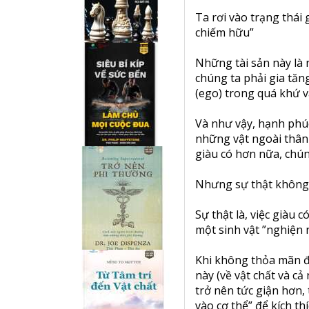
Ta rơi vào trạng thái 
chiếm hữu”
Những tài sản này là
chúng ta phải gia tăn
(ego) trong quá khứ và
Và như vậy, hạnh phú
những vật ngoài thân 
giàu có hơn nữa, chún
Nhưng sự thật không p
Sự thật là, việc giàu 
một sinh vật ”nghiện 
Khi không thỏa mãn đ
này (về vật chất và c
trở nên tức giận hơn,
vào cơ thể” để kích t