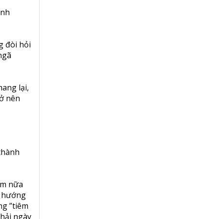
ình
 đòi hỏi
 ngã
ang lại,
rở nên
 thành
êm nữa
u hướng
ng ”tiêm
phải ngày