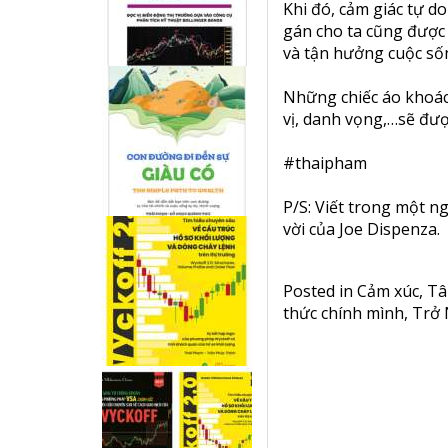
Khi đó, cảm giác tự do
gán cho ta cũng được 
và tận hưởng cuộc số
Những chiếc áo khoác,
vị, danh vọng,…sẽ được
#thaipham
P/S: Viết trong một n
vời của Joe Dispenza.
Posted in
Cảm xúc
,
Tâ
thức chính mình
,
Trở 