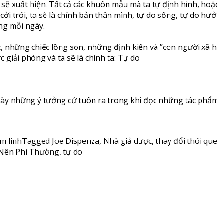
 sẽ xuất hiện. Tất cả các khuôn mẫu mà ta tự định hình, hoặc
cởi trói, ta sẽ là chính bản thân mình, tự do sống, tự do hư
ng mỗi ngày.
 những chiếc lồng son, những định kiến và ”con người xã hộ
 giải phóng và ta sẽ là chính ta: Tự do
gày những ý tưởng cứ tuôn ra trong khi đọc những tác phẩm
m linh
Tagged
Joe Dispenza
,
Nhà giả dược
,
thay đổi thói qu
Nên Phi Thường
,
tự do