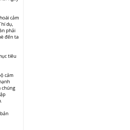
khoái cảm
hí dụ,
cần phải
hè đến ta
mục tiêu
 bộ cảm
 hạnh
a chúng
tập
.
 bản