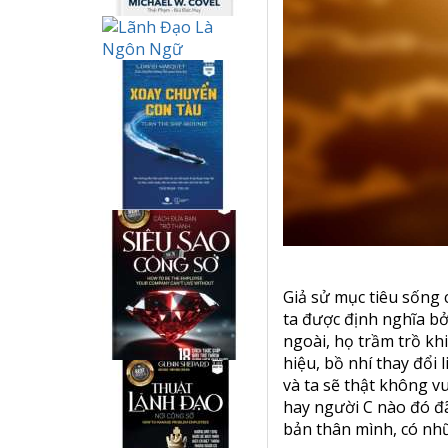
Giả sử mục tiêu sống củ
ta được định nghĩa bở
ngoài, họ trầm trồ khi
hiệu, bồ nhí thay đổi l
và ta sẽ thật không v
hay người C nào đó đ
bản thân mình, có nh