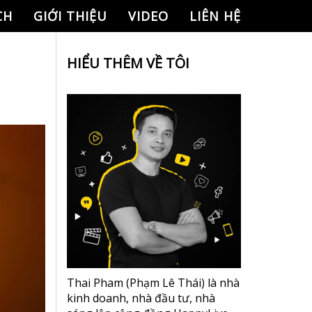
CH
GIỚI THIỆU
VIDEO
LIÊN HỆ
HIỂU THÊM VỀ TÔI
Thai Pham (Phạm Lê Thái) là nhà
kinh doanh, nhà đầu tư, nhà