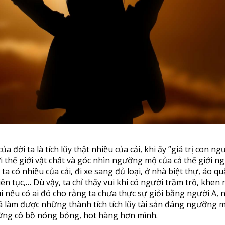
a đời ta là tích lũy thật nhiều của cải, khi ấy ”giá trị con ng
i thế giới vật chất và góc nhìn ngưỡng mộ của cả thế giới n
 ta có nhiều của cải, đi xe sang đủ loại, ở nhà biệt thự, áo 
iên tục,… Dù vậy, ta chỉ thấy vui khi có người trầm trồ, khen 
ui nếu có ai đó cho rằng ta chưa thực sự giỏi bằng người A, 
ã làm được những thành tích tích lũy tài sản đáng ngưỡng 
ững cô bồ nóng bỏng, hot hàng hơn mình.