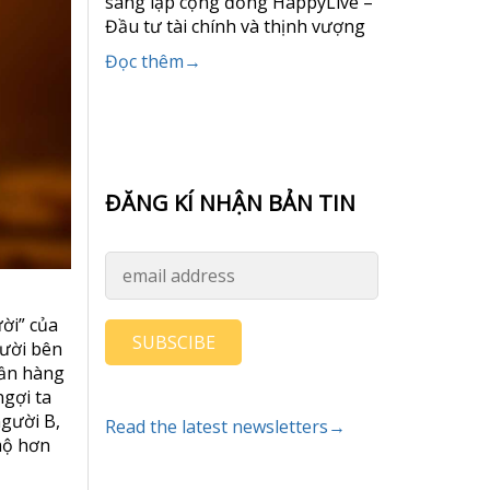
sáng lập cộng đồng HappyLive –
Đầu tư tài chính và thịnh vượng
Đọc thêm→
ĐĂNG KÍ NHẬN BẢN TIN
ười” của
SUBSCIBE
gười bên
quần hàng
ngợi ta
người B,
Read the latest newsletters→
mộ hơn