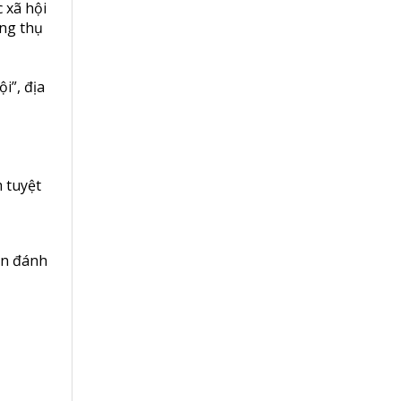
 xã hội
ởng thụ
i”, địa
 tuyệt
en đánh