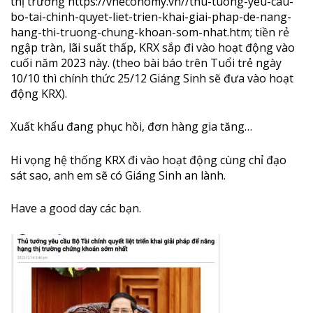
thị trường https://vneconomy.vn//thu-tuong-yeu-cau-
bo-tai-chinh-quyet-liet-trien-khai-giai-phap-de-nang-
hang-thi-truong-chung-khoan-som-nhat.htm; tiền rẻ
ngập tràn, lãi suất thấp, KRX sắp đi vào hoạt động vào
cuối năm 2023 này. (
theo bài báo trên Tuổi trẻ ngày
10/10 thì chính thức 25/12 Giáng Sinh sẽ đưa vào hoạt
động KRX
).
Xuất khẩu đang phục hồi, đơn hàng gia tăng…
Hi vọng hệ thống KRX đi vào hoạt động cùng chỉ đạo
sát sao, anh em sẽ có Giáng Sinh an lành.
Have a good day các bạn.