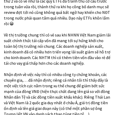
thứ 2 và có vẻ như là các quỹ ETFs đã tranh thủ cơ cấu trước
trong tuần vừa rồi, thành thử ra khi họ công bố danh mục sẽ
review đợt tới nó cũng không quá bất ngờ hay khiến cho NĐT
trong nước phải quan tâm quá nhiều. Dạo này ETFs khôn lắm
rồi
😀
Về thị trường chung thì có vẻ sau khi NHNN Việt Nam giảm lãi
suất chính thức tái cấp vốn đã mang tới sự hứng khởi cho
toàn bộ thị trường nói chung. Các doanh nghiệp sản xuất,
kinh doanh đã có nhiều hơn triển vọng lãi suất giảm sẽ hỗ trợ
cho kinh doanh. Các NHTM thì có thêm tiền vốn đầu vào rẻ để
tái cho vay giá thấp hơn cho các doanh nghiệp.
Nhận định về việc này thì có nhiều công ty chứng khoán, các
chuyên gia,… đã nhận định; riêng cá nhân tôi thì thấy đây là
một việc tích cực nằm trong xu thế chung để giảm bớt sức
mạnh của đồng VNĐ (hiện thực chất đang lên giá so với đồng
Nhân dân Tệ và các đồng tiền xuất khẩu khác). Riêng Thái Lan
và Việt Nam là 2 quốc gia duy nhất ở châu Á, giá trị đồng tiền
ổn định và lên giá giai đoạn này (có thể một phần sợ ông
Trump liệt VN vào danh sách thao túng tiền tệ…).