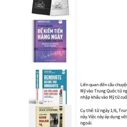
đặt hàng với Boeing và 
tweet, ngoài ra còn nói 
Đánh giá về thị trường t
thiếu vắng các tin tức c
căng thẳng thương mại M
động theo từng động thá
Nói chung, với đòn oánh 
Poker thì Trung Quốc đã
5G, sở hữu trí tuệ, trí 
sẽ khó dự báo khi nào. S
ông Trump và Tập tại N
Việt Nam sẽ có nhiều cơ
đang và sẽ vào Việt Nam 
Tuy nhiên, rủi ro khả th
tới Việt Nam như là một
dư vào Mỹ. Hiện xác suấ