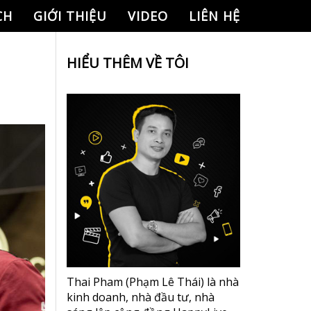
CH
GIỚI THIỆU
VIDEO
LIÊN HỆ
HIỂU THÊM VỀ TÔI
Thai Pham (Phạm Lê Thái) là nhà
kinh doanh, nhà đầu tư, nhà