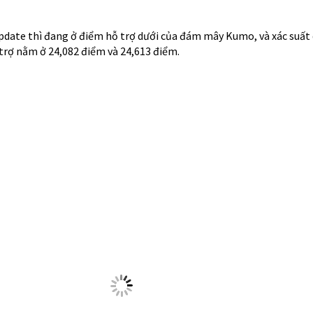
n của Trung Quốc dự kiến tăng thuế lên 60 tỉ đô la hàng hóa nhập 
ày 1/6 như là một đáp trả cho việc bị áp thuế tổng cộng 250 tỉ hà
i tuần trước.
ung Quốc sẽ nâng thuế với hàng nghìn hàng hóa nhập khẩu từ Mỹ và
ới một phần số sản phẩm trong nhóm 60 tỷ USD hàng Mỹ đã chịu th
site Bộ Tài chính Trung Quốc, thuế trả đũa có 4 mức. Khoảng 2.5
% lên 25%. Hơn 1.000 sản phẩm nâng từ 10% lên 20%. 974 sản phẩ
 phẩm khác được giữ nguyên mức thuế hiện tại là 5%.
ên tập của tờ báo Trung Quốc nổi tiếng Global Times nhận định là 
ế tiếp theo của vòng 60 tỉ này.
g mua tất cả các sản phẩm nông nghiệp của Mỹ và năng lượng; giả