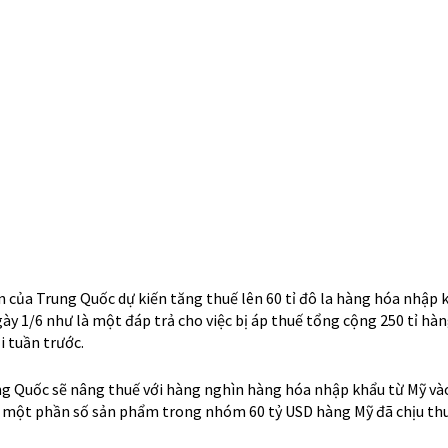
hạn chế thương mại của Mỹ với Trung Quốc” Hu Xijin cho hay trên 
thêm là Trung Quốc có thể sẽ bán các trái phiếu kho bạc Mỹ.
hì Mohamed El-Erian, kinh tế trưởng của Allianz, cho hay qua twitt
hính có giá trị, các cổ phiếu mất đi một mỏ neo (tâm lý) để neo giữ
ỹ – Trung leo thang” “Và vì vậy, thị trường chứng khoán sẽ tiếp t
i của các quan chức chính phủ”.
trực diện vào nhau như thế này của 2 quốc gia thì coi như trên mộ
 All-in (Tất tay) trong canh bạc muốn tiếp tục cạnh tranh về công
tuệ nhân tạo, Robotics,…với Mỹ. Và như vậy, thì các bước đàm phán t
ớm nhất có thể nối lại thì có thể sau tháng 6 cuộc họp thượng đỉn
hật Bản.
 hội lớn khi các nhà máy từ Trung Quốc của các hãng xuất khẩu vào 
để trú bão.
i với Việt Nam là sau khi “chiến xong” với Trung Quốc thì có thể Mỹ
 quốc gia “cũng same same về manipulate về đồng tiền” và xuất k
t này có nhưng tạm thời còn thấp.