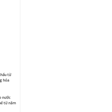
một đoạn
er “Việc
a bối cảnh
ục biến
t bàn
 nghệ và
iếp theo
h G20 giữa
Mỹ đã,
 sẽ nhắm
hẩu thặng