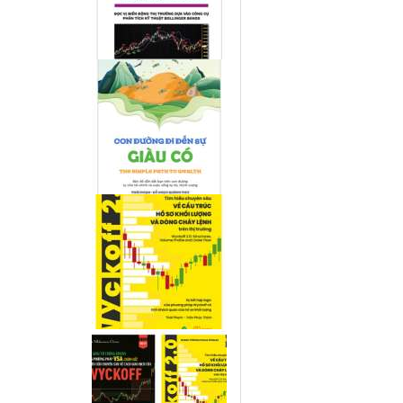
Đồ thị Ichimoku Chart u
xấu hơn với các điểm hỗ