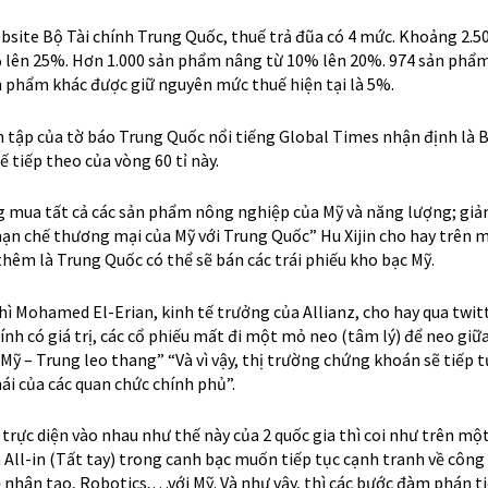
ắn, là hiện đang có một chính phủ điều hành mềm dẻo linh hoạt v
yên update và trao đổi thông tin để tìm cách hóa giải các vấn đề t
Thủ Tướng Vương Đình Huệ đã điện đàm ngay với Bộ Trưởng Tài 
n đề kinh tế, hợp tác quan hệ song phương giữa 2 quốc gia. God Bl