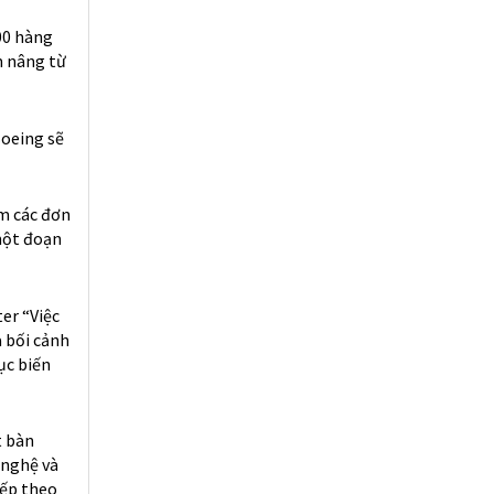
à thân
ừ rất
chính Mỹ
ess us!