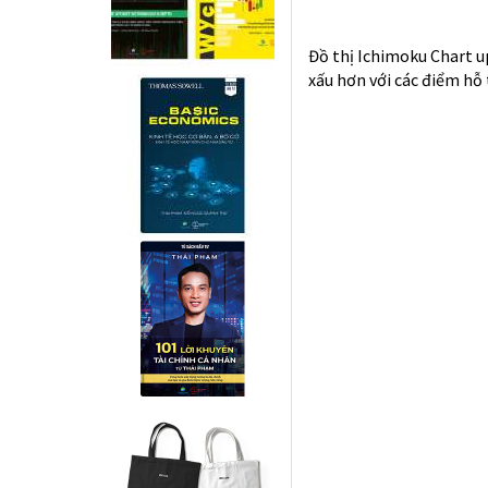
Liên quan đến câu chuyệ
Mỹ vào Trung Quốc từ ng
nhập khẩu vào Mỹ từ cuố
Cụ thể: từ ngày 1/6, Tr
này. Việc này áp dụng v
ngoái.
Theo thông báo trên web
hóa bị nâng thuế từ 10
5% lên 10%. Gần 600 sản
Hu Xijin, trưởng ban bi
là đối tượng bị đánh thu
“Trung Quốc có thể dừn