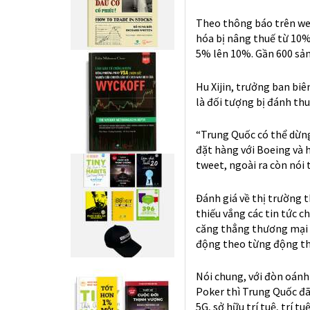
Và chúng ta cũng may m
hơn với Mỹ khi thường xu
sớm. Ngày hôm qua Phó 
Steven Mnuchin về các vấ