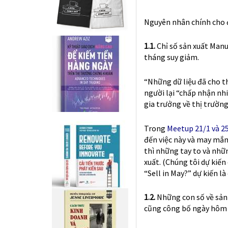
xuất. (Chúng tôi dự kiến
“Sell in May?” dự kiến 
1.2.
Những con số về sản 
cũng công bố ngày hôm 
1.3.
Các “lùm xùm” liên q
chung cũng chỉ là một cá
cao trên >3% –> cũng kh
hoảng sẽ tới trong 18 t
Tại sao nói qua đi? Nhìn
đồ thị này “kì diệu” thật