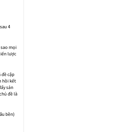
chủ đề là
lâu bền)
 (Nói
ond Yield
i, khủng
thì thấy