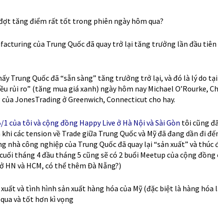
 cuối tháng 4 đầu tháng 5 cũng sẽ có 2 buổi Meetup của cộng đồng 
là ở HN và HCM, có thể thêm Đà Nẵng?)
xuất và tình hình sản xuất hàng hóa của Mỹ (đặc biệt là hàng hóa 
qua và tốt hơn kì vọng
uan tới “Đường cong mỹ miều đảo ngược” của Bond Yield đã qua đi
c cớ cho Media giật tít khi thị trường giảm mà thôi! Còn nhớ khi B
ủng hoảng; rồi Bond Yield thấp thì —> Đảo ngược –> Rồi suy thoá
háng nữa?)
 vào đồ thị chart tuần Ichimoku Kinko Hyo của Bond Yields 10 năm 
, nó “chả tin cái bọn media giật tin tức một tí nào”.