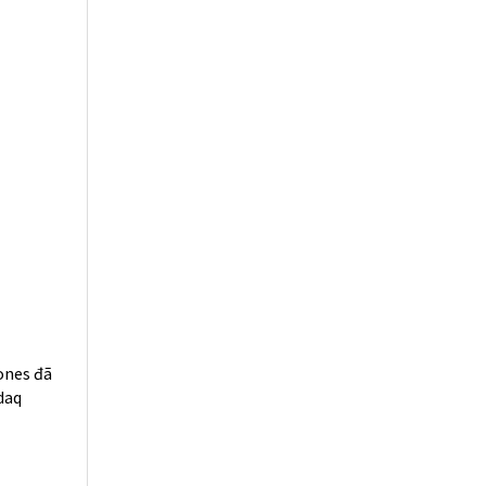
ones đã
daq