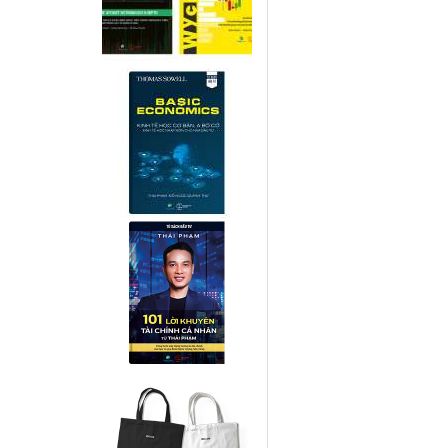
Nguyên nhân chính cho 
1.1.
Chỉ số sản xuất Manu
tháng suy giảm.
“Những dữ liệu đã cho th
người lại “chấp nhận nh
gia trưởng về thị trườn
Trong
Meetup 21/1 và 25
đến việc này và may mắn
thì những tay to và nhữ