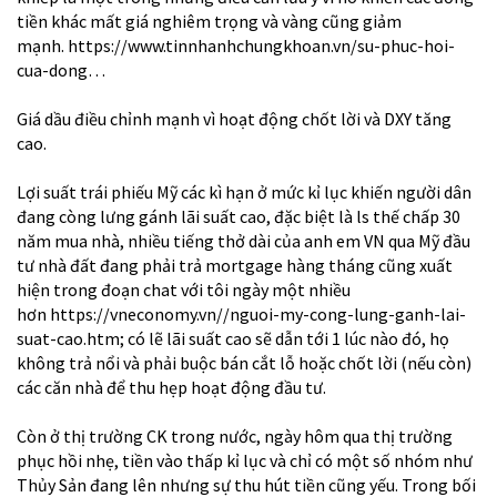
tiền khác mất giá nghiêm trọng và vàng cũng giảm
mạnh.
https://www.tinnhanhchungkhoan.vn/su-phuc-hoi-
cua-dong…
Giá dầu điều chỉnh mạnh vì hoạt động chốt lời và DXY tăng
cao.
Lợi suất trái phiếu Mỹ các kì hạn ở mức kỉ lục khiến người dân
đang còng lưng gánh lãi suất cao, đặc biệt là ls thế chấp 30
năm mua nhà, nhiều tiếng thở dài của anh em VN qua Mỹ đầu
tư nhà đất đang phải trả mortgage hàng tháng cũng xuất
hiện trong đoạn chat với tôi ngày một nhiều
hơn
https://vneconomy.vn//nguoi-my-cong-lung-ganh-lai-
suat-cao.htm
; có lẽ lãi suất cao sẽ dẫn tới 1 lúc nào đó, họ
không trả nổi và phải buộc bán cắt lỗ hoặc chốt lời (nếu còn)
các căn nhà để thu hẹp hoạt động đầu tư.
Còn ở thị trường CK trong nước, ngày hôm qua thị trường
phục hồi nhẹ, tiền vào thấp kỉ lục và chỉ có một số nhóm như
Thủy Sản đang lên nhưng sự thu hút tiền cũng yếu. Trong bối