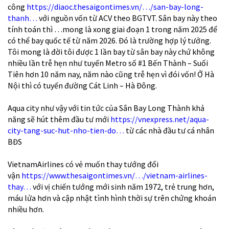
công
https://diaoc.thesaigontimes.vn/…/san-bay-long-
thanh…
với nguồn vốn từ ACV theo BGTVT. Sân bay này theo
tính toán thì …mong là xong giai đoạn 1 trong năm 2025 để
có thể bay quốc tế từ năm 2026. Đó là trường hợp lý tưởng.
Tôi mong là đời tôi được 1 lần bay từ sân bay này chứ không
nhiều lần trễ hẹn như tuyến Metro số #1 Bến Thành – Suối
Tiên hơn 10 năm nay, năm nào cũng trễ hẹn vì đói vốn! Ở Hà
Nội thì có tuyến đường Cát Linh – Hà Đông.
Aqua city như vậy với tin tức của Sân Bay Long Thành khả
năng sẽ hút thêm đầu tư mới
https://vnexpress.net/aqua-
city-tang-suc-hut-nho-tien-do…
từ các nhà đầu tư cá nhân
BĐS
VietnamAirlines có vẻ muốn thay tướng đổi
vận
https://www.thesaigontimes.vn/…/vietnam-airlines-
thay…
với vị chiến tướng mới sinh năm 1972, trẻ trung hơn,
máu lửa hơn và cập nhật tình hình thời sự trên chứng khoán
nhiều hơn.