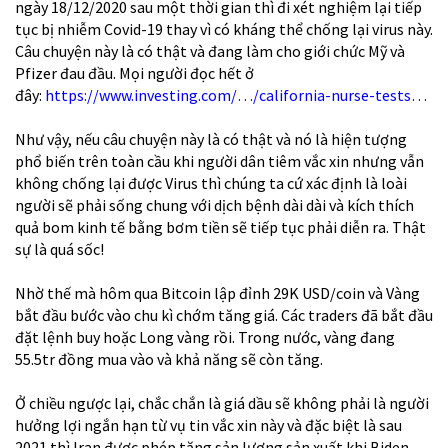
ngày 18/12/2020 sau một thời gian thì đi xét nghiệm lại tiếp
tục bị nhiễm Covid-19 thay vì có kháng thể chống lại virus này.
Câu chuyện này là có thật và đang làm cho giới chức Mỹ và
Pfizer đau đầu. Mọi người đọc hết ở
đây:
https://www.investing.com/…/california-nurse-tests…
Như vậy, nếu câu chuyện này là có thật và nó là hiện tượng
phổ biến trên toàn cầu khi người dân tiêm vắc xin nhưng vẫn
không chống lại được Virus thì chúng ta cứ xác định là loài
người sẽ phải sống chung với dịch bệnh dài dài và kích thích
quả bom kinh tế bằng bơm tiền sẽ tiếp tục phải diễn ra. Thật
sự là quá sốc!
Nhờ thế mà hôm qua Bitcoin lập đỉnh 29K USD/coin và Vàng
bắt đầu bước vào chu kì chớm tăng giá. Các traders đã bắt đầu
đặt lệnh buy hoặc Long vàng rồi. Trong nước, vàng đang
55.5tr đồng mua vào và khả năng sẽ còn tăng.
Ở chiều ngược lại, chắc chắn là giá dầu sẽ không phải là người
hưởng lợi ngắn hạn từ vụ tin vắc xin này và đặc biệt là sau
2021 thì Iran được phép tăng sản lượng sản xuất khi Biden