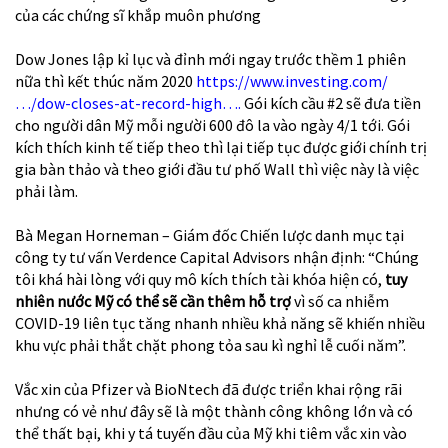
của các chứng sĩ khắp muôn phương
Dow Jones lập kỉ lục và đỉnh mới ngay trước thềm 1 phiên
nữa thì kết thúc năm 2020
https://www.investing.com/
…/dow-closes-at-record-high…
.
Gói kích cầu #2 sẽ đưa tiền
cho người dân Mỹ mỗi người 600 đô la vào ngày 4/1 tới. Gói
kích thích kinh tế tiếp theo thì lại tiếp tục được giới chính trị
gia bàn thảo và theo giới đầu tư phố Wall thì việc này là việc
phải làm.
Bà Megan Horneman – Giám đốc Chiến lược danh mục tại
công ty tư vấn Verdence Capital Advisors nhận định: “Chúng
tôi khá hài lòng với quy mô kích thích tài khóa hiện có,
tuy
nhiên nước Mỹ có thể sẽ cần thêm hỗ trợ
vì số ca nhiễm
COVID-19 liên tục tăng nhanh nhiều khả năng sẽ khiến nhiều
khu vực phải thắt chặt phong tỏa sau kì nghỉ lễ cuối năm”.
Vắc xin của Pfizer và BioNtech đã được triển khai rộng rãi
nhưng có vẻ như đây sẽ là một thành công không lớn và có
thể thất bại, khi y tá tuyến đầu của Mỹ khi tiêm vắc xin vào