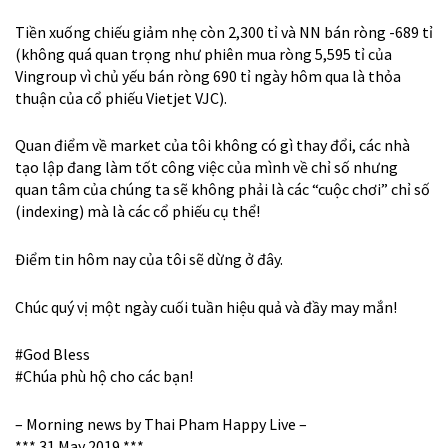
Tiền xuống chiếu giảm nhẹ còn 2,300 tỉ và NN bán ròng -689 tỉ
(không quá quan trọng như phiên mua ròng 5,595 tỉ của
Vingroup vì chủ yếu bán ròng 690 tỉ ngày hôm qua là thỏa
thuận của cổ phiếu Vietjet VJC).
Quan điểm về market của tôi không có gì thay đổi, các nhà
tạo lập đang làm tốt công việc của mình về chỉ số nhưng
quan tâm của chúng ta sẽ không phải là các “cuộc chơi” chỉ số
(indexing) mà là các cổ phiếu cụ thể!
Điểm tin hôm nay của tôi sẽ dừng ở đây.
Chúc quý vị một ngày cuối tuần hiệu quả và đầy may mắn!
#
God
Bless
#
Chúa
phù hộ cho các bạn!
– Morning news by Thai Pham Happy Live –
*** 31 May 2019 ***