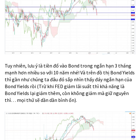
Tuy nhiên, lưu ý là tiền đổ vào Bond trong ngắn hạn 3 tháng
mạnh hơn nhiều so với 10 năm nhé! Và trên đồ thị Bond Yields
thì gần như chúng ta đâu đó sắp nhìn thấy đáy ngắn hạn của
Bond Yields rồi (Trừ khi FED giảm lãi suất thì khả năng là
Bond Yields lại giảm thêm, còn không giảm mà giữ nguyên
thì… mọi thứ sẽ dần dần bình ổn).