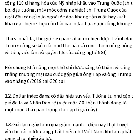
cộng 110 tỉ hàng hóa của Mỹ nhập khẩu vào Trung Quốc (thịt
bò, đậu tương, máy móc công nghiệp) thì Trung Quốc của
ngài đâu còn gì nữa ngoài đe dọa không sản xuất hay xuất
khẩu đất hiếm? Liệu còn bài nào nữa chưa được dùng không?
Thú vị nhất là, thế giới sẽ quan sát xem chiến lược 1 vành đai
1 con đường sẽ kéo dài như thế nào và cuộc chiến nóng bỏng
về tiền, việc làm và quyền lực của công nghệ 5G!)
Nói chung khả năng mọi thứ chỉ được sáng tỏ thêm về căng
thẳng thương mại sau cuộc gặp giữa ông Tập và ông Trump
vào tháng 6/2019 tại G20 tới.
1.2.
Dollar index đang có dấu hiệu suy yếu. Tương tự như cặp tỉ
giá đô la và Nhân Dân tệ (Việc mốc 7.0 thần thánh đang là
một mốc khá quan trọng cho cặp tỉ giá này)
1.3.
Giá dầu ngày hôm qua giảm mạnh – điều này thật tuyệt
vời cho các nước đang phát triển như Việt Nam khi lạm phát
đang chịu nhiều áp lực.