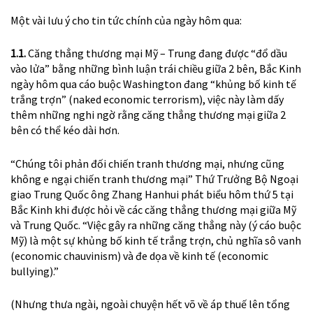
Một vài lưu ý cho tin tức chính của ngày hôm qua:
1.1.
Căng thẳng thương mại Mỹ – Trung đang được “đổ dầu
vào lửa” bằng những bình luận trái chiều giữa 2 bên, Bắc Kinh
ngày hôm qua cáo buộc Washington đang “khủng bố kinh tế
trắng trợn” (naked economic terrorism), việc này làm dấy
thêm những nghi ngờ rằng căng thẳng thương mại giữa 2
bên có thể kéo dài hơn.
“Chúng tôi phản đối chiến tranh thương mại, nhưng cũng
không e ngại chiến tranh thương mại” Thứ Trưởng Bộ Ngoại
giao Trung Quốc ông Zhang Hanhui phát biểu hôm thứ 5 tại
Bắc Kinh khi được hỏi về các căng thẳng thương mại giữa Mỹ
và Trung Quốc. “Việc gây ra những căng thẳng này (ý cáo buộc
Mỹ) là một sự khủng bố kinh tế trắng trợn, chủ nghĩa sô vanh
(economic chauvinism) và đe dọa về kinh tế (economic
bullying).”
(Nhưng thưa ngài, ngoài chuyện hết võ về áp thuế lên tổng