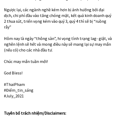
Ngược lại, các ngành nghề kém hơn bị ảnh hưởng bởi đại
dịch, chi phí đầu vào tăng chóng mặt, kết quả kinh doanh quý
2 thua sút, triển vọng kém vào quý 3, quý 4 thì sẽ bị “ruồng
rẫy”
Hôm nay là ngày “thông sàn”, hi vọng tình trạng lag- giật, và
nghẽn lệnh sẽ hết và mong điều này sẽ mang lại sự may mắn
(nếu có) cho các nhà đầu tư.
Chúc may mắn tuần mới!
God Bless!
#ThaiPham
#Điểm_tin_sáng
#July_2021
Tuyên bố trách nhiệm/Disclaimers: