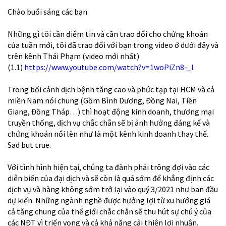
Chào buổi sáng các bạn.
Những gì tôi cần điểm tin và cần trao đổi cho chứng khoán
của tuần mới, tôi đã trao đổi với bạn trong video ở dưới đây và
trên kênh Thái Phạm (video mới nhất)
(1.1)
https://www.youtube.com/watch?v=1woPiZn8-_I
Trong bối cảnh dịch bệnh tăng cao và phức tạp tại HCM và cả
miền Nam nói chung (Gồm Bình Dương, Đồng Nai, Tiền
Giang, Đồng Tháp…) thì hoạt động kinh doanh, thương mại
truyền thống, dịch vụ chắc chắn sẽ bị ảnh hưởng đáng kể và
chứng khoán nổi lên như là một kênh kinh doanh thay thế.
Sad but true.
Với tình hình hiện tại, chúng ta đành phải trông đợi vào các
diễn biến của đại dịch và sẽ còn là quá sớm để khẳng định các
dịch vụ và hàng không sớm trở lại vào quý 3/2021 như ban đầu
dự kiến. Những ngành nghề được hưởng lợi từ xu hướng giá
cả tăng chung của thế giới chắc chắn sẽ thu hút sự chú ý của
các NĐT vì triển vọng và cả khả năng cải thiện lợi nhuận.