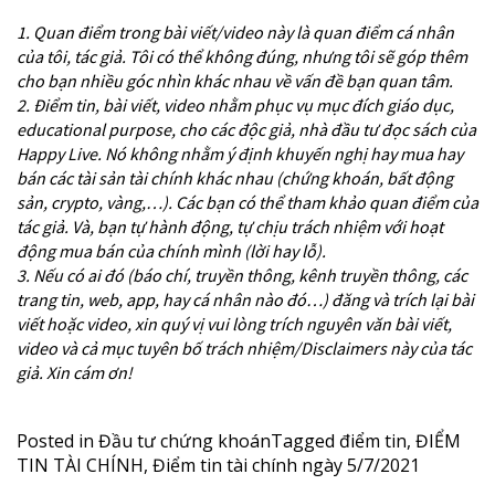
1. Quan điểm trong bài viết/video này là quan điểm cá nhân
của tôi, tác giả. Tôi có thể không đúng, nhưng tôi sẽ góp thêm
cho bạn nhiều góc nhìn khác nhau về vấn đề bạn quan tâm.
2. Điểm tin, bài viết, video nhằm phục vụ mục đích giáo dục,
educational purpose, cho các độc giả, nhà đầu tư đọc sách của
Happy Live. Nó không nhằm ý định khuyến nghị hay mua hay
bán các tài sản tài chính khác nhau (chứng khoán, bất động
sản, crypto, vàng,…). Các bạn có thể tham khảo quan điểm của
tác giả. Và, bạn tự hành động, tự chịu trách nhiệm với hoạt
động mua bán của chính mình (lời hay lỗ).
3. Nếu có ai đó (báo chí, truyền thông, kênh truyền thông, các
trang tin, web, app, hay cá nhân nào đó…) đăng và trích lại bài
viết hoặc video, xin quý vị vui lòng trích nguyên văn bài viết,
video và cả mục tuyên bố trách nhiệm/Disclaimers này của tác
giả. Xin cám ơn!
Posted in
Đầu tư chứng khoán
Tagged
điểm tin
,
ĐIỂM
TIN TÀI CHÍNH
,
Điểm tin tài chính ngày 5/7/2021