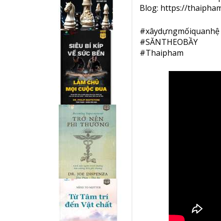
Blog:
https://thaipham
#
xâydựngmốiquanhệ
#
SĂNTHEOBẦY
#
Thaipham