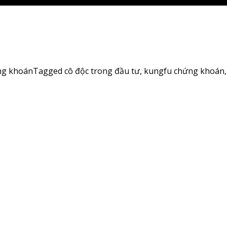
ng khoán
Tagged
cô độc trong đầu tư
,
kungfu chứng khoán