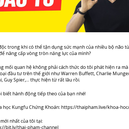
ô độc trong khi có thể tận dụng sức mạnh của nhiều bộ não t
để nâng cấp vòng tròn năng lực của mình?
ựng mối quan hệ không phải cách thức do tôi phát hiện ra mà
i đầu tư trên thế giới như Warren Buffett, Charlie Munger
 Guy Spier,… thực hiện từ rất lâu rồi.
ôi biết hành động tiếp theo của bạn nhé!
a học Kungfu Chứng Khoán:
https://thaipham.live/khoa-hoc
ới nhất của tôi tại:
p://bit.ly/thai-pham-channel