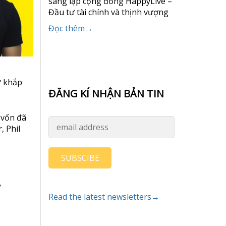
sáng lập cộng đồng HappyLive –
Đầu tư tài chính và thịnh vượng
Đọc thêm→
ừ khắp
ĐĂNG KÍ NHẬN BẢN TIN
 vốn đã
, Phil
SUBSCIBE
/
Read the latest newsletters→