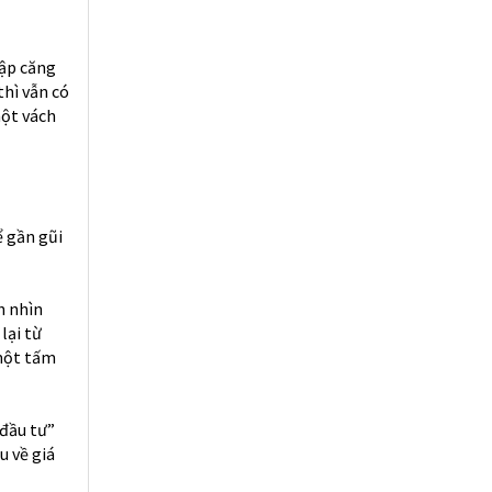
tập căng
thì vẫn có
một vách
ể gần gũi
h nhìn
lại từ
 một tấm
 đầu tư”
u về giá