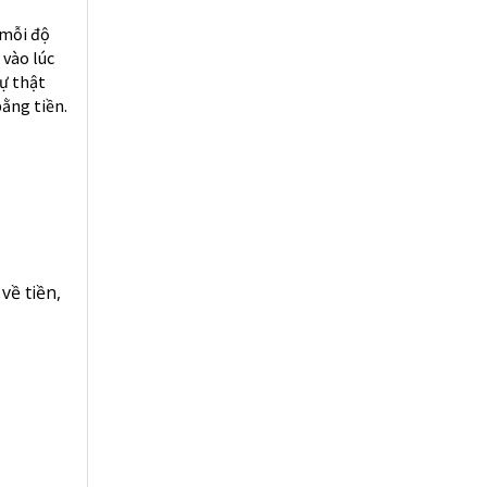
 mỗi độ
 vào lúc
sự thật
bằng tiền.
 về tiền
,