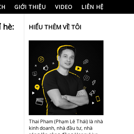
CH
GIỚI THIỆU
VIDEO
LIÊN HỆ
 hè:
HIỂU THÊM VỀ TÔI
Thai Pham (Phạm Lê Thái) là nhà
kinh doanh, nhà đầu tư, nhà