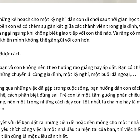
hững kế hoạch cho một kỳ nghỉ: dẫn con đi chơi sau thời gian học 
bên con và có thêm sự gắn kết giữa các thành viên trong gia đình, 
 ngại ngùng khi không biết giao tiếp với con thế nào. Và rằng có 
c khiến mình không thế gần gũi với con hơn.
được cách.
 bạn và con không nên theo hướng rao giảng hay áp đặt. Bạn có th
hững chuyến đi cùng gia đình, một kỳ nghỉ, một buổi dã ngoại,…
ng qua những việc đã gặp trong cuộc sống, bạn hướng dẫn con các
hế, cách phân biệt đúng sai. Trẻ con là một tấm gương phản chiếu 
mẹ, nên một trong những cách dạy con tốt nhất là cha mẹ hãy là
eo.
uyệt vời để bạn đặt ra những tiền đề hoặc nền móng cho một “nhà
yêu thích công việc là một nhà đầu tư hiện tại của bạn, thì việc hiể
 tiền cũng là một điều cần thiết.