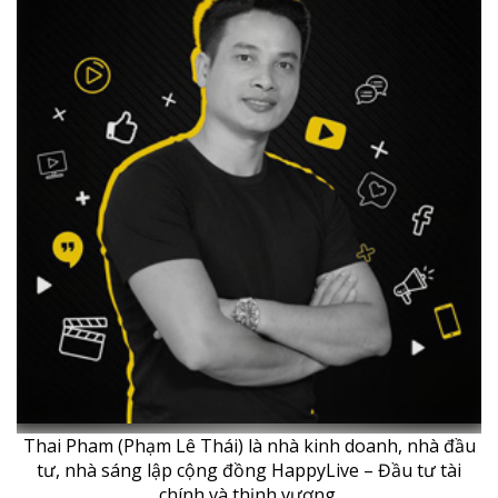
Thai Pham (Phạm Lê Thái) là nhà kinh doanh, nhà đầu
tư, nhà sáng lập cộng đồng HappyLive – Đầu tư tài
chính và thịnh vượng