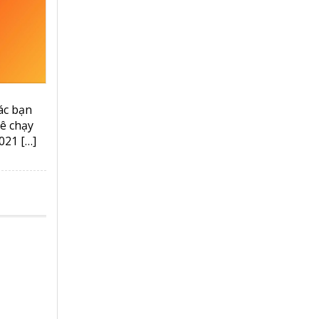
ác bạn
ê chạy
021 […]