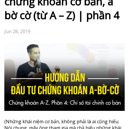
chứng khoán cơ bản, a
bờ cờ (từ A – Z) | phần 4
Jun 28, 2019
(Những khái niệm cơ bản, không phải là ai cũng hiểu.
Nói chung, mấy ông tham gia mà chả hiểu những khái