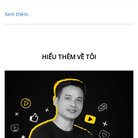
Xem thêm...
HIỂU THÊM VỀ TÔI