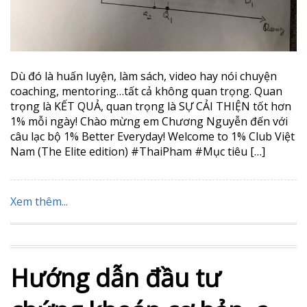
Dù đó là huấn luyện, làm sách, video hay nói chuyện
coaching, mentoring…tất cả không quan trọng. Quan
trọng là KẾT QUẢ, quan trọng là SỰ CẢI THIỆN tốt hơn
1% mỗi ngày! Chào mừng em Chương Nguyễn đến với
câu lạc bộ 1% Better Everyday! Welcome to 1% Club Việt
Nam (The Elite edition) #ThaiPham #Mục tiêu […]
Xem thêm...
Hướng dẫn đầu tư