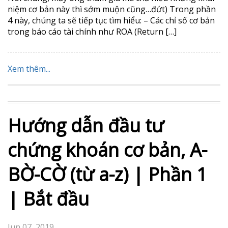
niệm cơ bản này thì sớm muộn cũng…đứt) Trong phần
4 này, chúng ta sẽ tiếp tục tìm hiểu: – Các chỉ số cơ bản
trong báo cáo tài chính như ROA (Return […]
Xem thêm...
Hướng dẫn đầu tư
chứng khoán cơ bản, A-
BỜ-CỜ (từ a-z) | Phần 1
| Bắt đầu
Jun 07, 2019