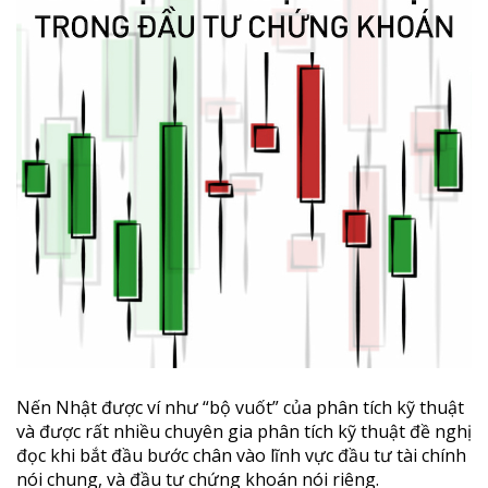
Nến Nhật được ví như “bộ vuốt” của phân tích kỹ thuật
và được rất nhiều chuyên gia phân tích kỹ thuật đề nghị
đọc khi bắt đầu bước chân vào lĩnh vực đầu tư tài chính
nói chung, và đầu tư chứng khoán nói riêng.