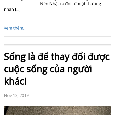
————————– Nến Nhật ra đời từ một thương
nhân […]
Xem thêm...
Sống là để thay đổi được
cuộc sống của người
khác!
Nov 13, 2019