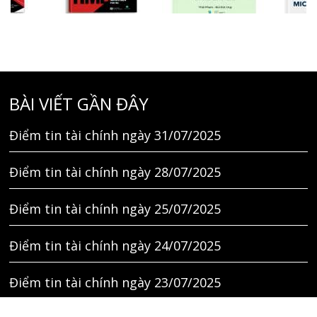
BÀI VIẾT GẦN ĐÂY
Điểm tin tài chính ngày 31/07/2025
Điểm tin tài chính ngày 28/07/2025
Điểm tin tài chính ngày 25/07/2025
Điểm tin tài chính ngày 24/07/2025
Điểm tin tài chính ngày 23/07/2025