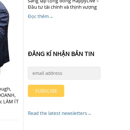
sáng lập cộng đồng HappyLive –
Đầu tư tài chính và thịnh vượng
Đọc thêm→
ĐĂNG KÍ NHẬN BẢN TIN
ough,
SUBSCIBE
 DOANH,
c LÀM ÍT
Read the latest newsletters→