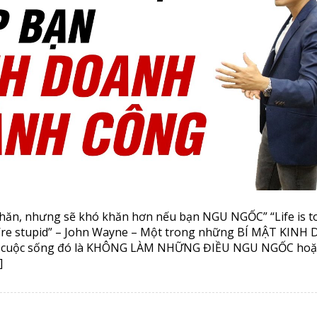
hăn, nhưng sẽ khó khăn hơn nếu bạn NGU NGỐC” “Life is t
you’re stupid” – John Wayne – Một trong những BÍ MẬT KINH
ng cuộc sống đó là KHÔNG LÀM NHỮNG ĐIỀU NGU NGỐC hoặ
]