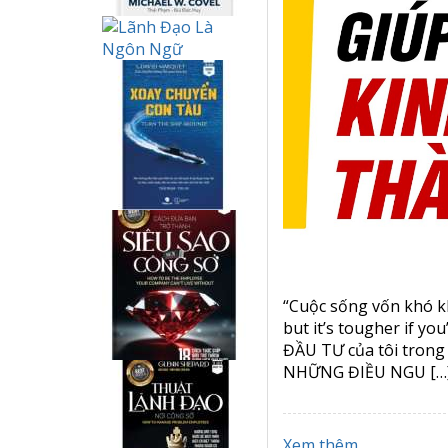
“Cuộc sống vốn khó k
but it’s tougher if 
ĐẦU TƯ của tôi tro
NHỮNG ĐIỀU NGU […
Xem thêm...