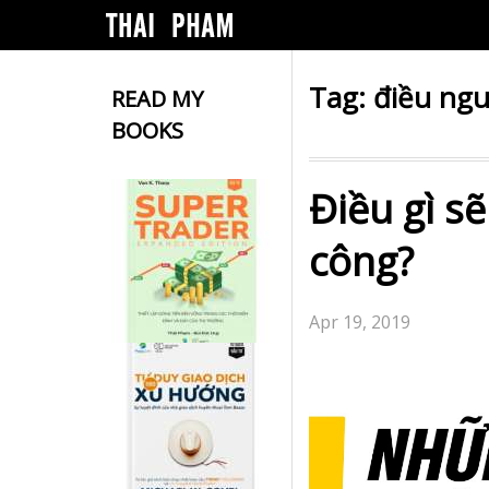
Tag:
điều ng
READ MY
BOOKS
Điều gì s
công?
Apr 19, 2019