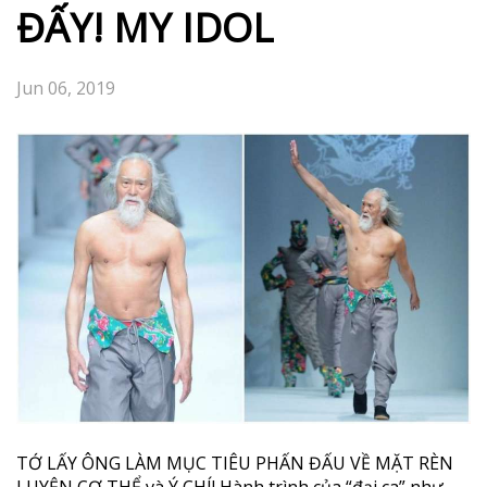
ĐẤY! MY IDOL
Jun 06, 2019
TỚ LẤY ÔNG LÀM MỤC TIÊU PHẤN ĐẤU VỀ MẶT RÈN