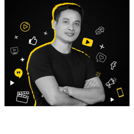
Thai Pham (Phạm Lê Thái) là nhà kinh doanh, nhà đầu
tư, nhà sáng lập cộng đồng HappyLive – Đầu tư tài