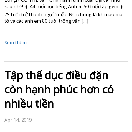
LUYỆN CƠ THỂ và Ý CHÍ! Hành trình của “đại ca” như
sau nhé! ☀️ 44 tuổi học tiếng Anh ☀️ 50 tuổi tập gym ☀️
79 tuổi trở thành người mẫu Nói chung là khi nào mà
tớ và các anh em 80 tuổi trông vẫn […]
Xem thêm...
Tập thể dục điều đặn
còn hạnh phúc hơn có
nhiều tiền
Apr 14, 2019