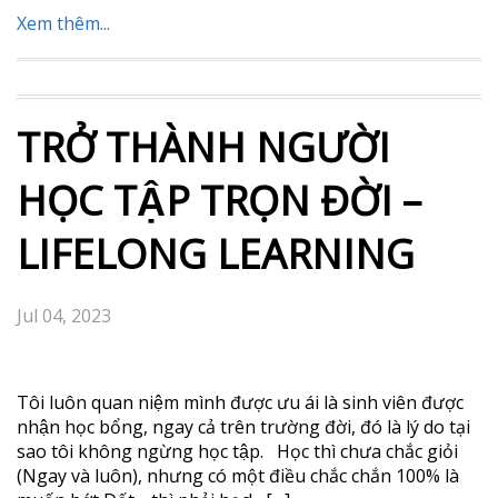
Ngôn ngữ cơ thể 5. Năng lượng 6. Thái độ 7. Niềm đam
mê 8. Được huấn luyện/đào tạo 9. Học hỏi thêm 10. Sự
chuẩn bị Bạn tâm đắc nhất […]
Xem thêm...
ĐIỂM TIN TÀI CHÍNH
NGÀY 4/7/2023
Jul 04, 2023
Chào buổi sáng các bạn, Phố Wall tăng điểm nhẹ
phiên đầu tiên của H2 2023, cơ bản không có gì đặc biệt