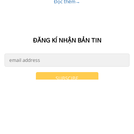
nhận học bổng, ngay cả trên trường đời, đó là lý do tại
sao tôi không ngừng học tập. Học thì chưa chắc giỏi
(Ngay và luôn), nhưng có một điều chắc chắn 100% là
muốn bớt Dốt… thì phải học! […]
Xem thêm...
Posts navigation
Older posts
HIỂU THÊM VỀ TÔI