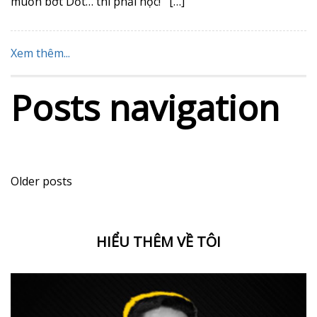
ngoại trừ việc cổ phiếu Tesla tăng hơn 6%, do doanh
thu và sản lượng bàn giao xe đạt kỉ lục. Các cổ phiếu
công nghệ cũng tăng tốt nhờ […]
Xem thêm...
TRỞ THÀNH NGƯỜI
HỌC TẬP TRỌN ĐỜI –
LIFELONG LEARNING
Jul 04, 2023