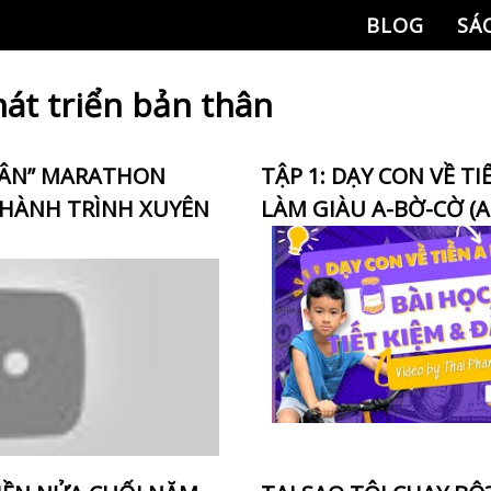
BLOG
SÁ
át triển bản thân
HÂN” MARATHON
TẬP 1: DẠY CON VỀ TI
 HÀNH TRÌNH XUYÊN
LÀM GIÀU A-BỜ-CỜ (A