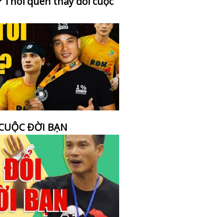
 Thói quen thay đổi cuộc
 CUỘC ĐỜI BẠN