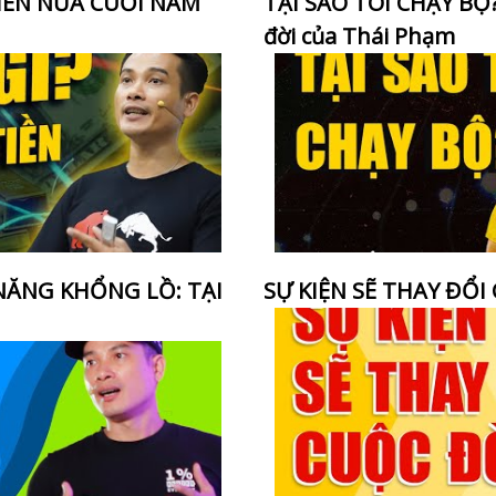
TIỀN NỬA CUỐI NĂM
TẠI SAO TÔI CHẠY BỘ?
đời của Thái Phạm
 NĂNG KHỔNG LỒ: TẠI
SỰ KIỆN SẼ THAY ĐỔI