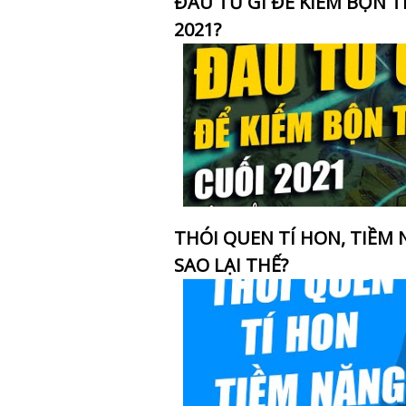
ĐẦU TƯ GÌ ĐỂ KIẾM BỘN 
2021?
THÓI QUEN TÍ HON, TIỀM
SAO LẠI THẾ?