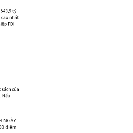
543,9 tỷ
, cao nhất
hiệp FDI
c sách của
. Nếu
H NGÀY
00 điểm