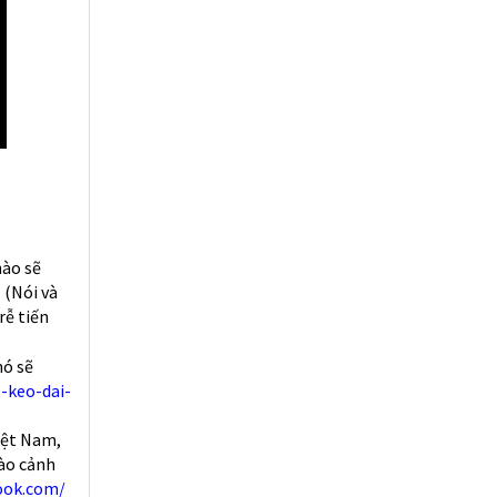
nào sẽ
…
(Nói và
rễ tiến
nó sẽ
-keo-dai-
iệt Nam,
nào cảnh
ook.com/