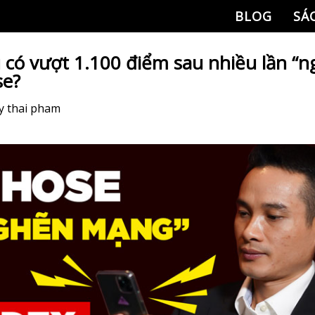
BLOG
SÁ
 có vượt 1.100 điểm sau nhiều lần “
se?
y
thai pham