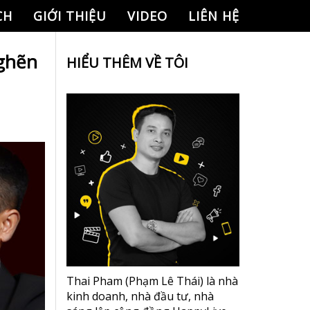
CH
GIỚI THIỆU
VIDEO
LIÊN HỆ
nghẽn
HIỂU THÊM VỀ TÔI
Thai Pham (Phạm Lê Thái) là nhà
kinh doanh, nhà đầu tư, nhà