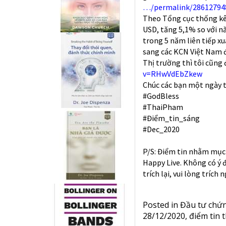
…/permalink/28612794
Theo Tổng cục thống kê
USD, tăng 5,1% so với n
trong 5 năm liên tiếp x
sang các KCN Việt Nam để
Thị trường thì tôi cũng 
v=RHwVdEbZkew
Chúc các bạn một ngày 
#GodBless
#ThaiPham
#Điểm_tin_sáng
#Dec_2020
P/S: Điểm tin nhằm mục 
Happy Live. Không có ý 
trích lại, vui lòng trích
Posted in
Đầu tư chứ
28/12/2020
,
điểm tin 