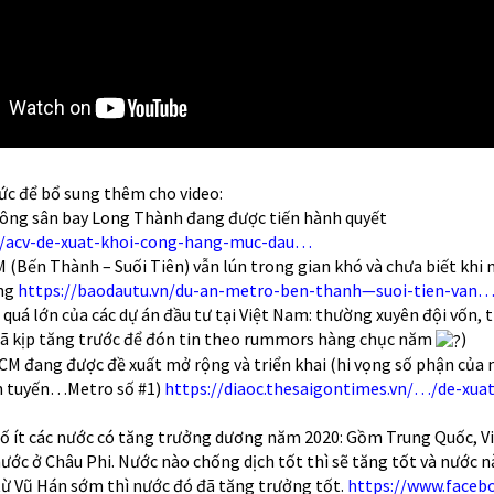
tức để bổ sung thêm cho video:
công sân bay Long Thành đang được tiến hành quyết
n/acv-de-xuat-khoi-cong-hang-muc-dau…
 (Bến Thành – Suối Tiên) vẫn lún trong gian khó và chưa biết khi 
ụng
https://baodautu.vn/du-an-metro-ben-thanh—suoi-tien-van
uá lớn của các dự án đầu tư tại Việt Nam: thường xuyên đội vốn, t
ã kịp tăng trước để đón tin theo rummors hàng chục năm
)
M đang được đề xuất mở rộng và triển khai (hi vọng số phận của 
n tuyến…Metro số #1)
https://diaoc.thesaigontimes.vn/…/de-xuat
số ít các nước có tăng trưởng dương năm 2020: Gồm Trung Quốc, V
ớc ở Châu Phi. Nước nào chống dịch tốt thì sẽ tăng tốt và nước 
 từ Vũ Hán sớm thì nước đó đã tăng trưởng tốt.
https://www.faceb