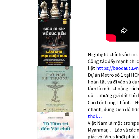
Highlight chính vài tin 
Công tác đẩy mạnh thi 
liệt
https://baodautu.v
Dự án Metro số 1 tại HCM
hoàn tất và đi vào sử d
làm là một khoảng cách q
độ…nhưng giá đất thì đ
Cao tốc Long Thành – HC
nhanh, đúng tiến độ hơ
thoi…
Việt Nam là một trong 
Myanmar, …Lào và các nư
giác với Virus khởi phát