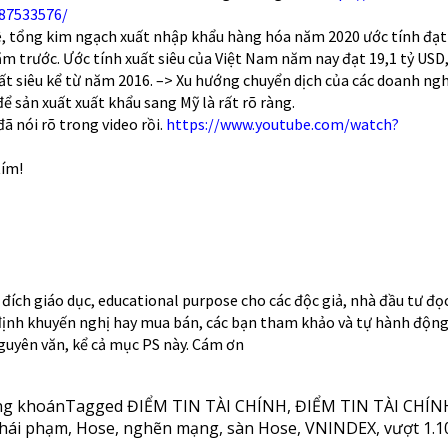
87533576/
, tổng kim ngạch xuất nhập khẩu hàng hóa năm 2020 ước tính đạt 
ăm trước. Ước tính xuất siêu của Việt Nam năm nay đạt 19,1 tỷ USD
uất siêu kể từ năm 2016. –> Xu hướng chuyển dịch của các doanh ng
 sản xuất xuất khẩu sang Mỹ là rất rõ ràng.
đã nói rõ trong video rồi.
https://www.youtube.com/watch?
tím!
đích giáo dục, educational purpose cho các độc giả, nhà đầu tư đọ
định khuyến nghị hay mua bán, các bạn tham khảo và tự hành động
 nguyên văn, kể cả mục PS này. Cám ơn
ng khoán
Tagged
ĐIỂM TIN TÀI CHÍNH
,
ĐIỂM TIN TÀI CHÍN
thái phạm
,
Hose
,
nghẽn mạng
,
sàn Hose
,
VNINDEX
,
vượt 1.1