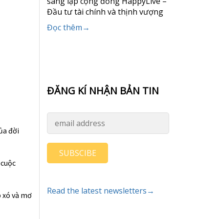
sáng lập cộng đồng HappyLive –
Đầu tư tài chính và thịnh vượng
Đọc thêm→
ĐĂNG KÍ NHẬN BẢN TIN
ủa đời
SUBSCIBE
 cuộc
Read the latest newsletters→
p xó và mơ