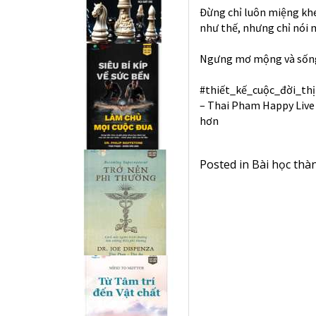
Đừng chỉ luôn miệng kh
như thế, nhưng chỉ nói 
Ngưng mơ mộng và sống 
#thiết_kế_cuộc_đời_th
– Thai Pham Happy Live 
hơn
Posted in
Bài học thà