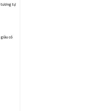
 tương tự
 giàu có