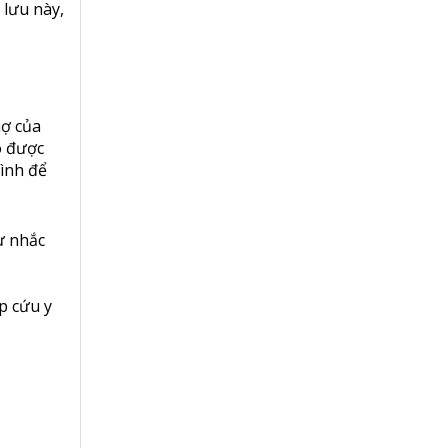
 lưu này,
nợ của
o được
mình để
ự nhắc
p cứu y