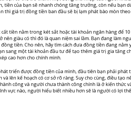
sản, tiền của bạn sẽ nhanh chóng tăng trưởng, còn nếu bạn 
n thì giá trị đồng tiền ban đầu sẽ bị lạm phát bào mòn theo
 cất tiền nằm trong két sắt hoặc tài khoản ngân hàng để 10
ở nên giàu có thì đó là quan niệm sai lầm. Bạn đang làm ngư
 đồng tiền. Cho nên, hãy tìm cách đưa đồng tiền đang nằm 
ạn sang một tài khoản đầu tư để tạo thêm giá trị gia tăng ch
 kép cao hơn cho chính mình.
hát triển được đồng tiền của mình, đầu tiên bạn phải phát t
n và lên kế hoạch có cơ sở rõ ràng. Suy cho cùng, điều tạo n
thành công và người chưa thành công chính là ở kiến thức và
lĩnh vực nào, người hiểu biết nhiều hơn sẽ là người có lợi th