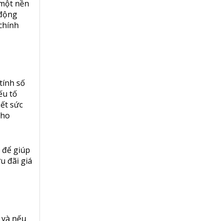
 một nền
 động
chính
tính số
ếu tố
ết sức
cho
h để giúp
u đãi giá
 và nếu