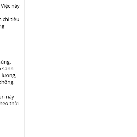
 Việc này
 chi tiêu
ng
húng,
o sánh
 lương,
không.
len này
heo thời