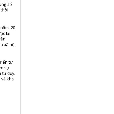
dùng số
 thời
 năm, 20
ợc lại
yên
o xã hội,
riển tư
ên sự
 tư duy,
ế và khả