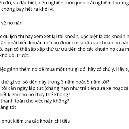
iều đó, và đặc biệt, nếu nghiện thói quen trải nghiệm thượng
 chóng bay hết ra khỏi ví.
 về nợ nần
c du lịch thì hãy xem xét lại tài khoản, đặc biệt là các khoản 
cần phải hiểu khoản nợ nào được coi là xấu và khoản nợ nà
đó, bạn có thể sắp xếp thứ tự ưu tiên cho các khoản nợ của 
hó đòi trước.
việc gánh thêm nợ để mua một thứ gì đó, hãy có chủ ý. Hãy t
 thứ gì với số tiền này trong 3 năm hoặc 5 năm tới?
 tôi cần ngay lập tức (chẳng hạn như trả tiền sửa xe hoặc cấ
 tiết kiệm cho nó thay thế không?
 thanh toán cho việc này không?
càng tốt
 phút kiểm tra các khoản chi tiêu