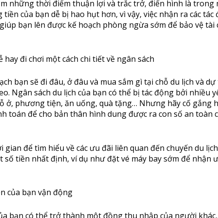
m những thời điểm thuận lợi và trắc trở, điển hình là trong
 tiền của bạn dễ bị hao hụt hơn, vì vậy, việc nhận ra các tác
 giúp bạn lên được kế hoạch phòng ngừa sớm để bảo vệ tài 
ễ hay đi chơi một cách chi tiết về ngân sách
ch bạn sẽ đi đâu, ở đâu và mua sắm gì tại chỗ du lịch và dự 
eo. Ngân sách du lịch của bạn có thể bị tác động bởi nhiều y
hỗ ở, phương tiện, ăn uống, quà tặng… Nhưng hãy cố gắng h
 tính toán để cho bản thân hình dung được ra con số an toàn 
i gian để tìm hiểu về các ưu đãi liên quan đến chuyến du lịc
t số tiền nhất định, ví dụ như đặt vé máy bay sớm để nhận ư
ền của bạn vận động
của bạn có thể trở thành một đồng thu nhập của người khác,