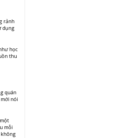
ng rảnh
sử dụng
 như học
uồn thu
ng quán
 mới nói
 một
ếu mỗi
n không