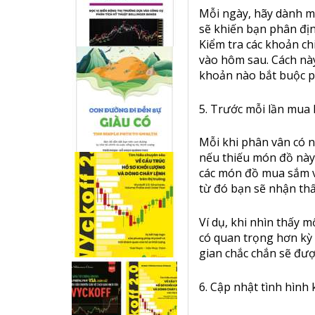
Mỗi ngày, hãy dành mộ
sẽ khiến bạn phân địn
Kiểm tra các khoản ch
vào hôm sau. Cách nà
khoản nào bắt buộc ph
5. Trước mỗi lần mua
Mỗi khi phân vân có n
nếu thiếu món đồ này 
các món đồ mua sắm vớ
từ đó bạn sẽ nhận th
Ví dụ, khi nhìn thấy m
có quan trọng hơn kỳ 
gian chắc chắn sẽ đư
6. Cập nhật tình hình 