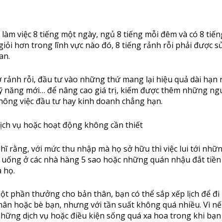
làm việc 8 tiếng một ngày, ngủ 8 tiếng mỗi đêm và có 8 tiế
n giỏi hơn trong lĩnh vực nào đó, 8 tiếng rảnh rỗi phải được 
an.
ờ rảnh rỗi, đầu tư vào những thứ mang lại hiệu quả dài hạn
kỹ năng mới… để nâng cao giá trị, kiếm được thêm những ng
hông việc đầu tư hay kinh doanh chẳng hạn.
dịch vụ hoặc hoạt động không cần thiết
hĩ rằng, với mức thu nhập mà họ sở hữu thì việc lui tới nhữ
n uống ở các nhà hàng 5 sao hoặc những quán nhậu đắt tiền
 họ.
t phần thưởng cho bản thân, bạn có thể sắp xếp lịch để đi
hân hoặc bè bạn, nhưng với tần suất không quá nhiều. Vì n
những dịch vụ hoặc điều kiện sống quá xa hoa trong khi bạ