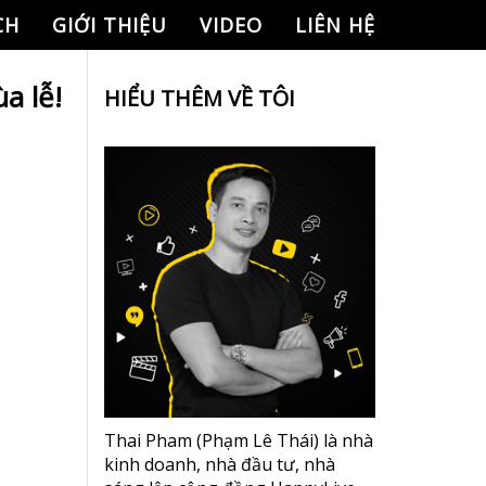
CH
GIỚI THIỆU
VIDEO
LIÊN HỆ
a lễ!
HIỂU THÊM VỀ TÔI
Thai Pham (Phạm Lê Thái) là nhà
kinh doanh, nhà đầu tư, nhà