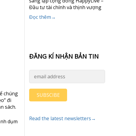
sáng lập cộng đồng HappyLive –
Đầu tư tài chính và thịnh vượng
Đọc thêm→
ĐĂNG KÍ NHẬN BẢN TIN
để chúng
SUBSCIBE
èo” đi
n sách.
Read the latest newsletters→
dành dụm