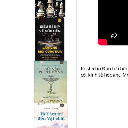
Posted in
Đầu tư chứ
cờ
,
kinh tế học abc
,
Mo