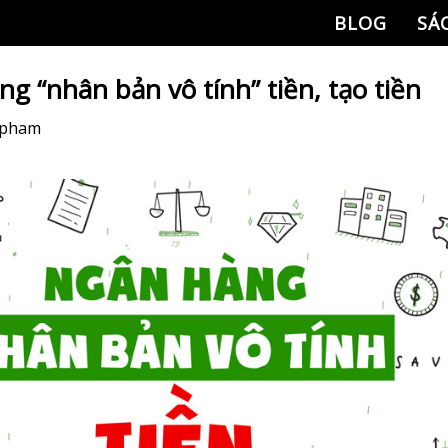
BLOG
SÁ
g “nhân bản vô tính” tiền, tạo tiền
 pham