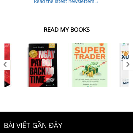
Read the latest newsletters→
READ MY BOOKS
BÀI VIẾT GẦN ĐÂY