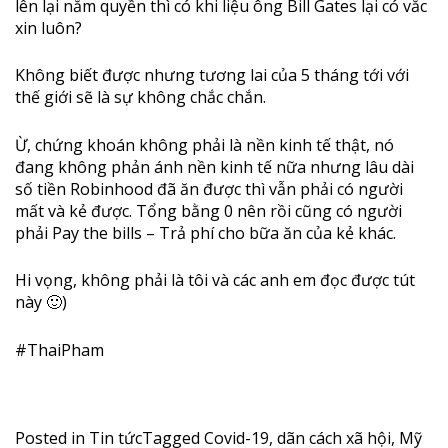
lên lại nắm quyền thì có khi liệu ông Bill Gates lại có vắc
xin luôn?
Không biết được nhưng tương lai của 5 tháng tới với
thế giới sẽ là sự không chắc chắn.
Ừ, chứng khoán không phải là nền kinh tế thật, nó
đang không phản ánh nền kinh tế nữa nhưng lâu dài
số tiền Robinhood đã ăn được thì vẫn phải có người
mất và kẻ được. Tổng bằng 0 nên rồi cũng có người
phải Pay the bills – Trả phí cho bữa ăn của kẻ khác.
Hi vọng, không phải là tôi và các anh em đọc được tút
này
🙂
)
#
ThaiPham
Posted in
Tin tức
Tagged
Covid-19
,
dãn cách xã hội
,
Mỹ