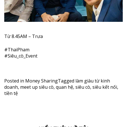
Từ 8.45AM – Trưa
#
ThaiPham
#
Siêu_cò_Event
Posted in
Money Sharing
Tagged
làm giàu từ kinh
doanh
,
meet up siêu cò
,
quan hệ
,
siêu cò
,
siêu kết nối
,
tiền tệ