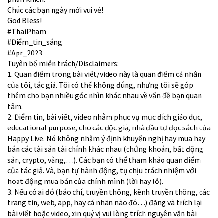
Chúc các bạn ngày mới vui vẻ!
God Bless!
#ThaiPham
#Điểm_tin_sáng
#Apr_2023
Tuyên bố miễn trách/Disclaimers:
1. Quan điểm trong bài viết/video này là quan điểm cá nhân
của tôi, tác giả. Tôi có thể không đúng, nhưng tôi sẽ góp
thêm cho bạn nhiều góc nhìn khác nhau về vấn đề bạn quan
tâm.
2. Điểm tin, bài viết, video nhằm phục vụ mục đích giáo dục,
educational purpose, cho các độc giả, nhà đầu tư đọc sách của
Happy Live. Nó không nhằm ý định khuyến nghị hay mua hay
bán các tài sản tài chính khác nhau (chứng khoán, bất động
sản, crypto, vàng,…). Các bạn có thể tham khảo quan điểm
của tác giả. Và, bạn tự hành động, tự chịu trách nhiệm với
hoạt động mua bán của chính mình (lời hay lỗ).
3. Nếu có ai đó (báo chí, truyền thông, kênh truyền thông, các
trang tin, web, app, hay cá nhân nào đó…) đăng và trích lại
bài viết hoặc video, xin quý vị vui lòng trích nguyên văn bài