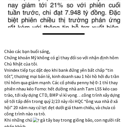
Chào các bạn buổi sáng,
Chứng khoán Mỹ không có gì thay đổi so với nhận định hôm
Chủ Nhật của tôi.
Vnindex tiếp tục dật dẹo khi bank đứng yên bất chấp “tin
tốt”, thương mại bán lẻ, kinh doanh sau 1 hồi hồ hởi đu trần
thì hôm qua giảm mạnh. Các cổ phiếu penny hệ 0-1 thì thay
phiên nhau kéo Fomo: hết đường nhà anh Tam LSS kéo cao
trào, tới xây dựng CTD, BMP vì kì vọng…công trình xây dựng
sẽ tới tấp đến trong quý 2/23 này rồi HQC “ông vua nhà ở xã
hội” 20 năm nay cứ lẹt đẹt dưới giá tham chiếu, và chưa có
công trình nào ra trò.
Khi những chú
gà tây bay trong giông bão, con người rất
phấn khích.