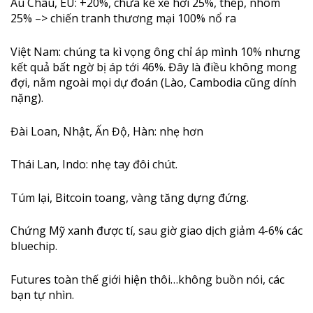
Âu Châu, EU: +20%, chưa kể xe hơi 25%, thép, nhôm
25% –> chiến tranh thương mại 100% nổ ra
Việt Nam: chúng ta kì vọng ông chỉ áp mình 10% nhưng
kết quả bất ngờ bị áp tới 46%. Đây là điều không mong
đợi, nằm ngoài mọi dự đoán (Lào, Cambodia cũng dính
nặng).
Đài Loan, Nhật, Ấn Độ, Hàn: nhẹ hơn
Thái Lan, Indo: nhẹ tay đôi chút.
Túm lại, Bitcoin toang, vàng tăng dựng đứng.
Chứng Mỹ xanh được tí, sau giờ giao dịch giảm 4-6% các
bluechip.
Futures toàn thế giới hiện thôi…không buồn nói, các
bạn tự nhìn.