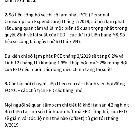
kinh tế Châu Âu.
2.
Số liệu công bố về chỉ cố lạm phát PCE (Personal
Consumption Expenditure) tháng 2/2019, số liệu lạm phát
rất đáng quan tâm và là một biến số quan trọng nhất trong
quyết định về lãi suất của FED – cục dự trữ Liên bang Mỹ.
Số
liệu sẽ công bố ngày thứ 6 (thứ 7 VN).
Dự kiến chỉ số lạm phát PCE tháng 2/2019 sẽ tăng 0.2% và
tính 12 tháng thì khoảng 1.9%, thấp hơn mức 2% mong đợi
của FED nếu muốn tác động điều chỉnh tăng lãi suất!
3.
Các bài nói chuyện tiếp theo của các thành viên hội đồng
FOMC – các chủ tịch FED các bang nhỏ.
Mọi người sẽ quan tâm xem chi tiết là khối tài sản 4.2 nghìn tỉ
đô (hiện tại con số chính xác nhất mà FED công bố) của FED
sẽ giảm với tốc độ như thế nào (offset) từ giờ tới tháng
9/2019.