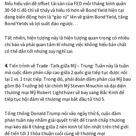
Nếu hiểu vấn đề offset tài sản của FED mỗi tháng bình quân
30-50 tỉ đô thì sẽ thấy và hiểu rõ hơn về Bond Yield hiện tại
đang biến động hơn là “gào rú” lên về giảm Bond Yield, tăng
Bond Yields và lợi suất đảo ngược…
Tất nhiên, hiện tượng này là hiện tượng quan trọng có nhiều
chỉ báo và phải quan tâm kĩ nhưng việc không hiểu bản chất
có thể dẫn tới nhưng suy nghĩ sai.
4.
Tiến trình về Trade -Talk giữa Mỹ – Trung: Tuần này là tuần
mà cuộc đàm phán cấp cao giữa 2 quốc gia tiếp tục được nối
lại 1 vs. 1 trực tiếp. Trong đó, phái đoàn đàm phán của Mỹ bao
gồm Bộ Trưởng bộ tài chính Mỹ Steven Mnuchin và đại diện
thương mại Mỹ Robert Lighthizer sẽ bay sang Bắc Kinh để
tiếp tục hội đàm về thương mại bắt đầu từ thứ 5.
Tổng thống Donald Trump nói vào ngày thứ 6, cuộc đàm
phán tuần này nhằm giải quyết triệt để tranh chấp thương
mại kéo dài 8 tháng giữa 2 nền kinh tế lớn nhất trên thế giới
để tiến tới 1 thỏa thuận cuối cùng về thương mại