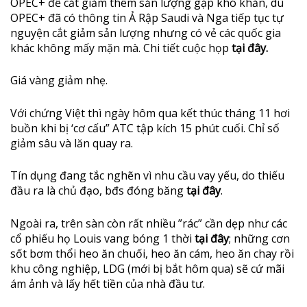
OPEC+ để cắt giảm thêm sản lượng gặp khó khăn, dù
OPEC+ đã có thông tin Ả Rập Saudi và Nga tiếp tục tự
nguyện cắt giảm sản lượng nhưng có vẻ các quốc gia
khác không mấy mặn mà. Chi tiết cuộc họp
tại đây.
Giá vàng giảm nhẹ.
Với chứng Việt thì ngày hôm qua kết thúc tháng 11 hơi
buồn khi bị ‘cơ cấu” ATC tập kích 15 phút cuối. Chỉ số
giảm sâu và lăn quay ra.
Tín dụng đang tắc nghẽn vì nhu cầu vay yếu, do thiếu
đầu ra là chủ đạo, bđs đóng băng
tại đây
.
Ngoài ra, trên sàn còn rất nhiều ”rác” cần dẹp như các
cổ phiếu họ Louis vang bóng 1 thời
tại đây
; những cơn
sốt bơm thổi heo ăn chuối, heo ăn cám, heo ăn chay rồi
khu công nghiệp, LDG (mới bị bắt hôm qua) sẽ cứ mãi
ám ảnh và lấy hết tiền của nhà đầu tư.