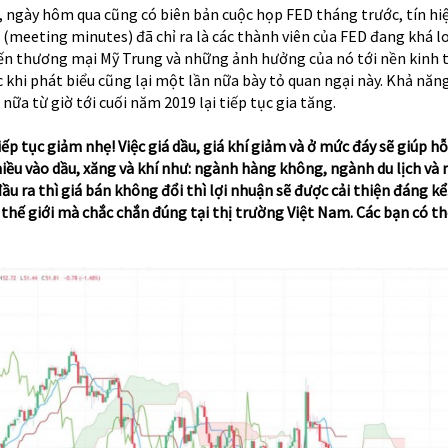
, ngày hôm qua cũng có biên bản cuộc họp FED tháng trước, tín hiệ
 (meeting minutes) đã chỉ ra là các thành viên của FED đang khá lo
iến thương mại Mỹ Trung và những ảnh hưởng của nó tới nền kinh t
 khi phát biểu cũng lại một lần nữa bày tỏ quan ngại này. Khả năn
nữa từ giờ tới cuối năm 2019 lại tiếp tục gia tăng.
ếp tục giảm nhẹ! Việc giá dầu, giá khí giảm và ở mức đáy sẽ giúp hỗ
iều vào dầu, xăng và khí như: ngành hàng không, ngành du lịch và
đầu ra thì giá bán không đổi thì lợi nhuận sẽ được cải thiện đáng kể
hế giới mà chắc chắn đúng tại thị trường Việt Nam. Các bạn có th