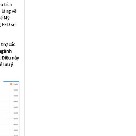
u tích
 lắng về
ế Mỹ.
g FED sẽ
 trợ các
 ngành
. Điều này
ể lưu ý