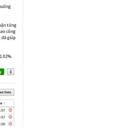
 xuống
uận từng
iao công
t đã giúp
 1.02%.