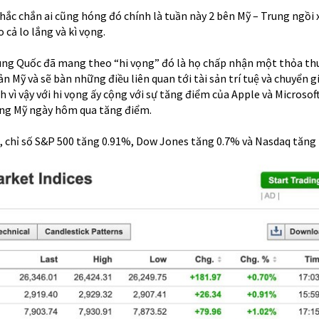
chắc chắn ai cũng hóng đó chính là tuần này 2 bên Mỹ – Trung ngồi
cả lo lắng và kì vọng.
ng Quốc đã mang theo “hi vọng” đó là họ chấp nhận một thỏa th
 Mỹ và sẽ bàn những điều liên quan tới tài sản trí tuệ và chuyển g
h vì vậy với hi vọng ấy cộng với sự tăng điểm của Apple và Microsof
ờng Mỹ ngày hôm qua tăng điểm.
 chỉ số S&P 500 tăng 0.91%, Dow Jones tăng 0.7% và Nasdaq tăng