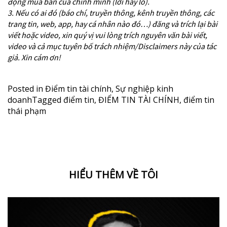
động mua bán của chính mình (lời hay lỗ).
3. Nếu có ai đó (báo chí, truyền thông, kênh truyền thông, các
trang tin, web, app, hay cá nhân nào đó…) đăng và trích lại bài
viết hoặc video, xin quý vị vui lòng trích nguyên văn bài viết,
video và cả mục tuyên bố trách nhiệm/Disclaimers này của tác
giả. Xin cám ơn!
Posted in
Điểm tin tài chính
,
Sự nghiệp kinh
doanh
Tagged
điểm tin
,
ĐIỂM TIN TÀI CHÍNH
,
điểm tin
thái phạm
HIỂU THÊM VỀ TÔI