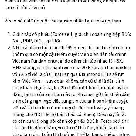
biểu và nền kinh tế thực của Việt Nam vốn đang ổn định các
cân đối lớn về vĩ mô.
Vì sao nó nát? Có một vài nguyên nhân tạm thấy như sau:
Giải chấp cổ phiếu (Force sell) giới chủ doanh nghiệp BĐS:
NVL, PDR, DIG…quá lớn
NĐT cá nhân chiếm ưu thế 95% nên chỉ cần tin đồn nhảm
(hôm qua có một cậu kiểm duyệt viên diễn đàn tài chính
Vietnam Fundamental gì đó đăng tin láo nháo là HSX,
HNX không còn là thành viên của WFE rồi anh bạn này kêu
vốn 2,5 tỉ đô la của Thái Lan qua Dianmond ETFs sẽ rút
khỏi Việt Nam…suy đoán không căn cứ thế là dân tình
chạy loạn. Ngoài ra, lúc 2h chiều một báo tài chính uy tín
đăng lại tin của anh bạn này rồi 4h chiều gỡ bài khiến dân
tình càng nghi ngờ việc tung tin của anh bạn kiểm duyệt
viên và tờ báo kia có móc ngoặc để short và gây hoang
mang cho NĐT để họ bán tháo cổ phiếu). Điều này là rất
có căn cứ vì trong bối cảnh cổ phiếu BĐS bị Force sell thì
chỉ cần tin đồn nhảm, vô căn cứ thì cũng khiến làn bán
tháo lan rộng toàn thị trường. Thế là, bank, thép, chứng,