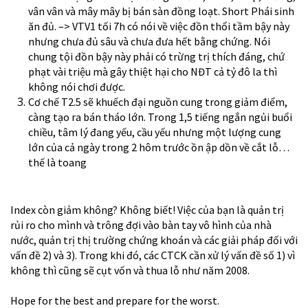
vân vân và mây mây bị bán sàn đồng loạt. Short Phái sinh
ăn đủ. –> VTV1 tối 7h có nói về việc đồn thổi tầm bậy này
nhưng chưa đủ sâu và chưa đưa hết bằng chứng. Nói
chung tội đồn bậy này phải có trừng trị thích đáng, chứ
phạt vài triệu mà gây thiệt hại cho NĐT cả tỷ đô la thì
không nói chơi được.
Cơ chế T2.5 sẽ khuếch đại nguồn cung trong giảm điểm,
càng tạo ra bán tháo lớn. Trong 1,5 tiếng ngắn ngủi buổi
chiều, tâm lý đang yếu, cầu yếu nhưng một lượng cung
lớn của cả ngày trong 2 hôm trước ồn ập dồn về cắt lỗ…
thế là toang
Index còn giảm không? Không biết! Việc của bạn là quản trị
rủi ro cho mình và trông đợi vào bàn tay vô hình của nhà
nước, quản trị thị trường chứng khoán và các giải pháp đối với
vấn đề 2) và 3). Trong khi đó, các CTCK cần xử lý vấn đề số 1) vì
không thì cũng sẽ cụt vốn và thua lỗ như năm 2008.
Hope for the best and prepare for the worst.